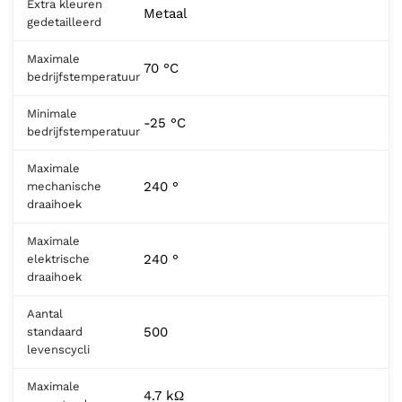
Extra kleuren
Metaal
gedetailleerd
Maximale
70 °C
bedrijfstemperatuur
Minimale
-25 °C
bedrijfstemperatuur
Maximale
240 °
mechanische
draaihoek
Maximale
240 °
elektrische
draaihoek
Aantal
500
standaard
levenscycli
Maximale
4.7 kΩ