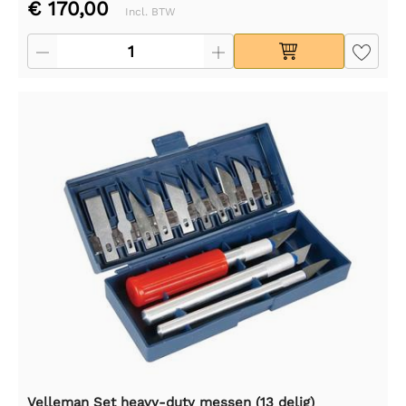
€ 170,00
Incl. BTW
Velleman Set heavy-duty messen (13 delig)