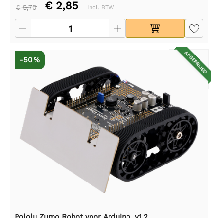
€ 2,85
€ 5,70
Incl. BTW
AFGEPRIJSD
-50 %
Pololu Zumo Robot voor Arduino, v1.2