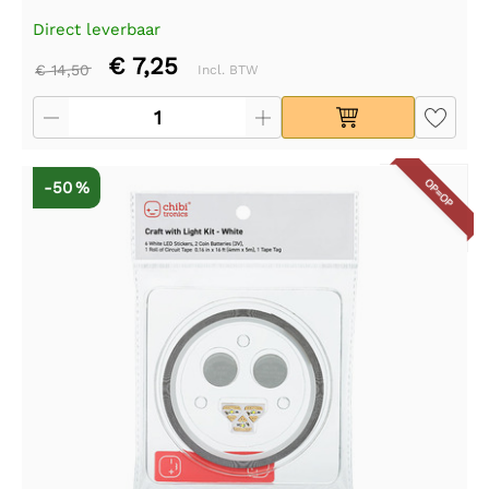
Direct leverbaar
€ 7,25
€ 14,50
Incl. BTW
OP=OP
-50 %