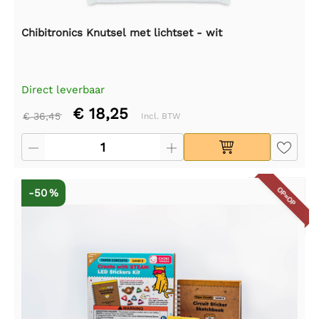
Chibitronics Knutsel met lichtset - wit
Direct leverbaar
€ 18,25
€ 36,45
Incl. BTW
OP=OP
-50 %