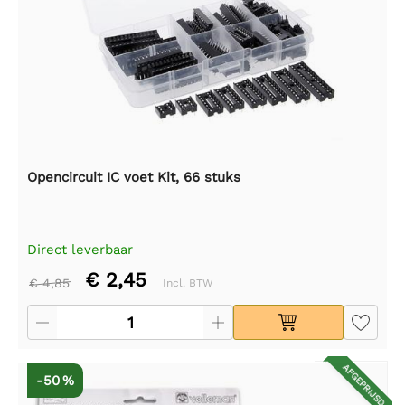
Opencircuit IC voet Kit, 66 stuks
Direct leverbaar
€ 2,45
€ 4,85
Incl. BTW
AFGEPRIJSD
-50 %