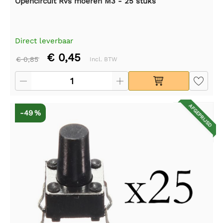
Opencircuit Rvs moeren M3 - 25 stuks
Direct leverbaar
€ 0,45
€ 0,85
Incl. BTW
AFGEPRIJSD
-49 %