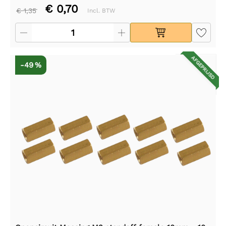
€ 0,70
€ 1,35
Incl. BTW
AFGEPRIJSD
-49 %