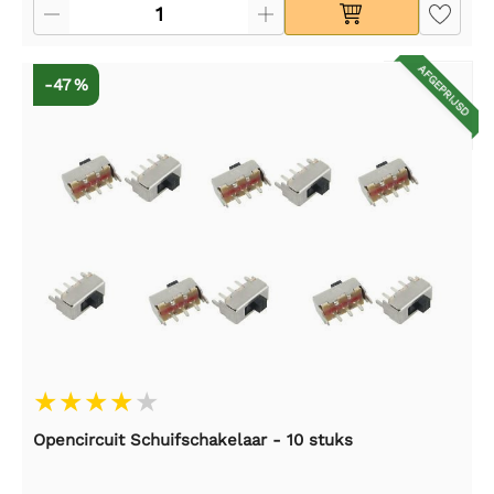
AFGEPRIJSD
-47 %
Opencircuit Schuifschakelaar - 10 stuks