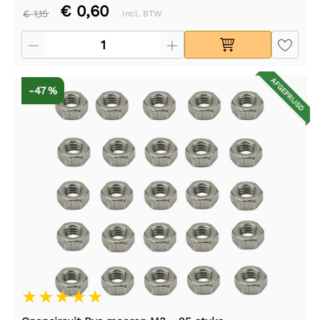
€ 0,60
€ 1,15
Incl. BTW
AFGEPRIJSD
-47 %