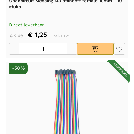
Opencircuit Messing M3 standoff female 10mm - 10
stuks
Direct leverbaar
€ 1,25
€ 2,45
Incl. BTW
AFGEPRIJSD
-50 %