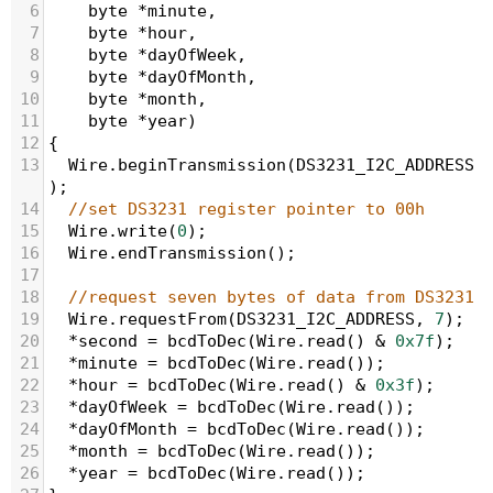
6
byte
*
minute
,
7
byte
*
hour
,
8
byte
*
dayOfWeek
,
9
byte
*
dayOfMonth
,
10
byte
*
month
,
11
byte
*
year
)
12
{
13
Wire
.
beginTransmission
(
DS3231_I2C_ADDRESS
);
14
//set DS3231 register pointer to 00h
15
Wire
.
write
(
0
); 
16
Wire
.
endTransmission
();
17
18
//request seven bytes of data from DS3231
19
Wire
.
requestFrom
(
DS3231_I2C_ADDRESS
, 
7
);
20
*
second
=
bcdToDec
(
Wire
.
read
() 
&
0x7f
);
21
*
minute
=
bcdToDec
(
Wire
.
read
());
22
*
hour
=
bcdToDec
(
Wire
.
read
() 
&
0x3f
);
23
*
dayOfWeek
=
bcdToDec
(
Wire
.
read
());
24
*
dayOfMonth
=
bcdToDec
(
Wire
.
read
());
25
*
month
=
bcdToDec
(
Wire
.
read
());
26
*
year
=
bcdToDec
(
Wire
.
read
());