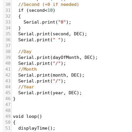
30
//Second (+0 if needed)
31
if
 (
second
<
10
)
32
  {
33
Serial
.
print
(
"0"
);
34
  }
35
Serial
.
print
(
second
, 
DEC
);
36
Serial
.
print
(
" "
);
37
38
//Day
39
Serial
.
print
(
dayOfMonth
, 
DEC
);
40
Serial
.
print
(
"/"
);
41
//Month
42
Serial
.
print
(
month
, 
DEC
);
43
Serial
.
print
(
"/"
);
44
//Year
45
Serial
.
print
(
year
, 
DEC
);
46
}
47
48
49
void
loop
()
50
{
51
displayTime
(); 