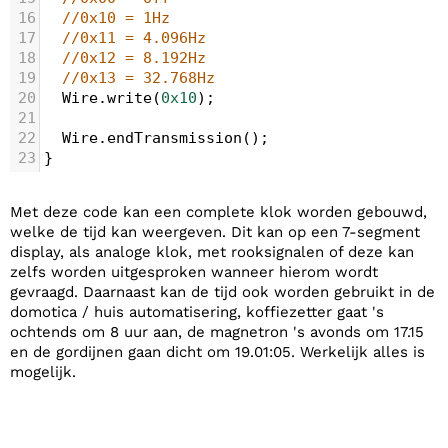
16
//0x10 = 1Hz
17
//0x11 = 4.096Hz
18
//0x12 = 8.192Hz
19
//0x13 = 32.768Hz
20
Wire
.
write
(
0x10
);
21
22
Wire
.
endTransmission
();  
23
}
Met deze code kan een complete klok worden gebouwd,
welke de tijd kan weergeven. Dit kan op een 7-segment
display, als analoge klok, met rooksignalen of deze kan
zelfs worden uitgesproken wanneer hierom wordt
gevraagd. Daarnaast kan de tijd ook worden gebruikt in de
domotica / huis automatisering, koffiezetter gaat 's
ochtends om 8 uur aan, de magnetron 's avonds om 17.15
en de gordijnen gaan dicht om 19.01:05. Werkelijk alles is
mogelijk.