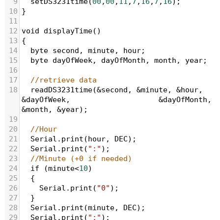
9
setDS3231time
(
00
,
00
,
11
,
7
,
16
,
7
,
16
);
10
}
11
12
void
displayTime
()
13
{
14
byte
second
, 
minute
, 
hour
; 
15
byte
dayOfWeek
, 
dayOfMonth
, 
month
, 
year
;
16
17
//retrieve data
18
readDS3231time
(
&
second
, 
&
minute
, 
&
hour
, 
&
dayOfWeek
, 
&
dayOfMonth
, 
&
month
, 
&
year
);
19
20
//Hour
21
Serial
.
print
(
hour
, 
DEC
);
22
Serial
.
print
(
":"
);
23
//Minute (+0 if needed)
24
if
 (
minute
<
10
)
25
  {
26
Serial
.
print
(
"0"
);
27
  }
28
Serial
.
print
(
minute
, 
DEC
);
29
Serial
.
print
(
":"
);