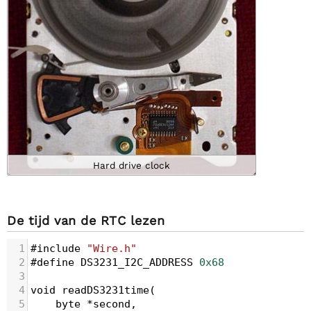
Hard drive clock
De tijd van de RTC lezen
1
#include
"Wire.h"
2
#define
DS3231_I2C_ADDRESS
0x68
3
4
void
readDS3231time
(
5
byte
*
second
,