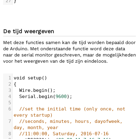
27
}
De tijd weergeven
Met deze functies samen kan de tijd worden bepaald door
de Arduino. Met onderstaande functie word deze data
naar de serial monitor geschreven, maar de mogelijkheden
voor het weergeven van de tijd zijn eindeloos.
1
void
setup
()
2
{
3
Wire
.
begin
();
4
Serial
.
begin
(
9600
);
5
6
//set the initial time (only once, not 
every startup)
7
//seconds, minutes, hours, dayofweek, 
day, month, year
8
//11:00:00, Saturday, 2016-07-16