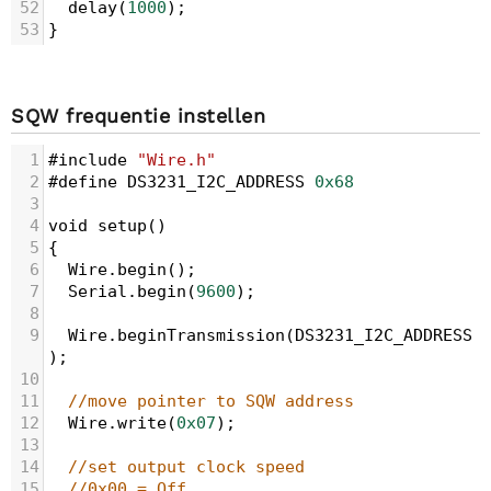
52
delay
(
1000
);
53
}
SQW frequentie instellen
1
#include
"Wire.h"
2
#define
DS3231_I2C_ADDRESS
0x68
3
4
void
setup
()
5
{
6
Wire
.
begin
();
7
Serial
.
begin
(
9600
);
8
9
Wire
.
beginTransmission
(
DS3231_I2C_ADDRESS
);
10
11
//move pointer to SQW address
12
Wire
.
write
(
0x07
); 
13
14
//set output clock speed
15
//0x00 = Off