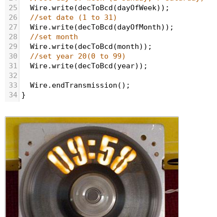
25
Wire
.
write
(
decToBcd
(
dayOfWeek
));  
26
//set date (1 to 31)
27
Wire
.
write
(
decToBcd
(
dayOfMonth
)); 
28
//set month
29
Wire
.
write
(
decToBcd
(
month
));
30
//set year 20(0 to 99)
31
Wire
.
write
(
decToBcd
(
year
)); 
32
33
Wire
.
endTransmission
();
34
}