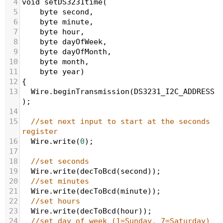
4
void
setDS3231time
(
5
byte
second
, 
6
byte
minute
, 
7
byte
hour
, 
8
byte
dayOfWeek
, 
9
byte
dayOfMonth
, 
10
byte
month
, 
11
byte
year
)
12
{
13
Wire
.
beginTransmission
(
DS3231_I2C_ADDRESS
);
14
15
//set next input to start at the seconds 
register
16
Wire
.
write
(
0
); 
17
18
//set seconds
19
Wire
.
write
(
decToBcd
(
second
)); 
20
//set minutes
21
Wire
.
write
(
decToBcd
(
minute
)); 
22
//set hours
23
Wire
.
write
(
decToBcd
(
hour
)); 
24
//set day of week (1=Sunday, 7=Saturday)