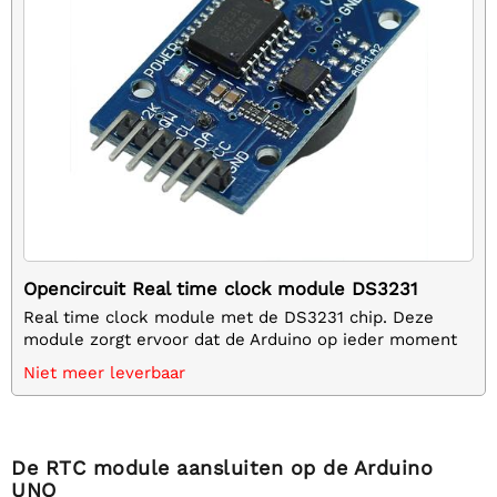
Opencircuit Real time clock module DS3231
Real time clock module met de DS3231 chip. Deze
module zorgt ervoor dat de Arduino op ieder moment
het exacte tijdstip weet. Door de Arduino op de ´sqw´
Niet meer leverbaar
pin aan te sluiten, is het mogelijk om iedere seconde
een interrupt te genereren waarmee sensorwaardes of
een display kan worden aangesproken.
De RTC module aansluiten op de Arduino
UNO