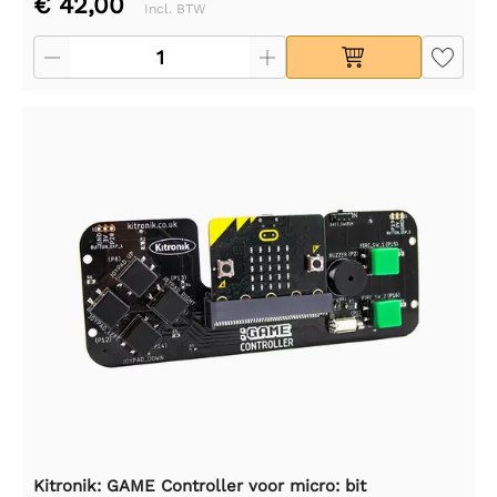
€ 42,00
Incl. BTW
Kitronik: GAME Controller voor micro: bit