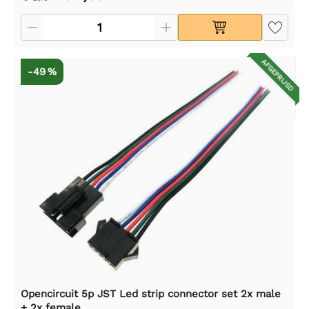
AFGEPRIJSD
-49 %
Opencircuit 5p JST Led strip connector set 2x male
+ 2x female