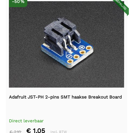
AFGEPRIJSD
-50 %
Adafruit JST-PH 2-pins SMT haakse Breakout Board
Direct leverbaar
€ 1,05
€ 2,10
Incl. BTW