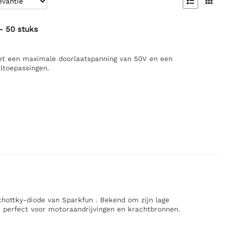


- 50 stuks
et een maximale doorlaatspanning van 50V en een
ltoepassingen.
hottky-diode van Sparkfun . Bekend om zijn lage
ij perfect voor motoraandrijvingen en krachtbronnen.