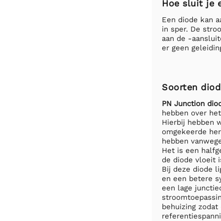
Hoe sluit je
Een diode kan a
in sper. De str
aan de -aansluit
er geen geleidin
Soorten diod
PN Junction diod
hebben over het 
Hierbij hebben 
omgekeerde hers
hebben vanwege 
Het is een half
de diode vloeit 
Bij deze diode l
en een betere sy
een lage junctie
stroomtoepassi
behuizing zodat
referentiespanni