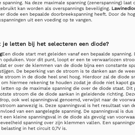
e spanning. Na deze maximale spanning (zenerspanning) laat 
ebruikt kan worden als overspannings beveiliging.
Lawinedio
ner diode een bepaalde doorbreekspanning heeft. Door de ho
kspanningen uit een voeding op te vangen.
je letten bij het selecteren een diode?
g
Een diode start met geleiden vanaf een bepaalde spanning. D
m opduiken. Voor dit punt, loopt er een te verwaarlozen stro
at er over de klemmen van de diode bijna een constante spann
stijgen. De beperking van de stroom is te danken aan de weers
 de stroom in de diode heel snel hoog. Hierdoor zal de diode
k om hiermee rekening te houden zodat je diode niet kapot ga
e letten op de maximale spanning die over de diode staat. Di
otste stroom die de diode aankan in geleidende richting. Dez
drop, ook wel spanningsval genoemd, verwijst naar de voorwa
stroom aanwezig is. Deze spanningsval is het resultaat van d
 invloed van een aangelegde spanning. De spanningsval is dus
t een kleine spanningsval in de diode als gevolg van voorwaa
eveelheid spanning over zijn klemmen vallen. Een spanningsv
elasting in het circuit 0,7V is.