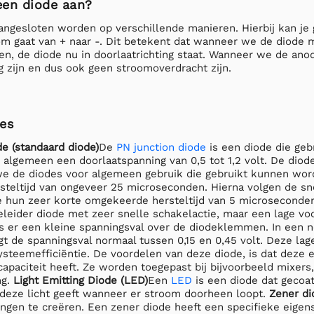
 een diode aan?
angesloten worden op verschillende manieren. Hierbij kan je
oom gaat van + naar -. Dit betekent dat wanneer we de diode
en, de diode nu in doorlaatrichting staat. Wanneer we de ano
g zijn en dus ook geen stroomoverdracht zijn.
es
e (standaard diode)
De
PN junction diode
is een diode die geb
algemeen een doorlaatspanning van 0,5 tot 1,2 volt. De diod
we de diodes voor algemeen gebruik die gebruikt kunnen wor
teltijd van ongeveer 25 microseconden. Hierna volgen de sne
hun zeer korte omgekeerde hersteltijd van 5 microseconde
geleider diode met zeer snelle schakelactie, maar een lage v
is er een kleine spanningsval over de diodeklemmen. In een no
igt de spanningsval normaal tussen 0,15 en 0,45 volt. Deze la
steemefficiëntie. De voordelen van deze diode, is dat deze e
capaciteit heeft. Ze worden toegepast bij bijvoorbeeld mixers,
ng.
Light Emitting Diode (LED)
Een
LED
is een diode dat gecoat
 deze licht geeft wanneer er stroom doorheen loopt.
Zener di
ngen te creëren. Een zener diode heeft een specifieke eigen