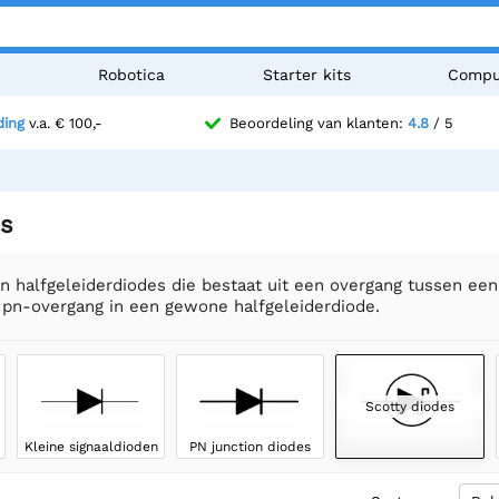
n
Robotica
Starter kits
Compu
ding
v.a. € 100,-
Beoordeling van klanten:
4.8
/ 5
es
jn halfgeleiderdiodes die bestaat uit een overgang tussen ee
e pn-overgang in een gewone halfgeleiderdiode.
Scotty diodes
Kleine signaaldioden
PN junction diodes