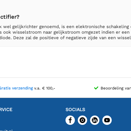
ctifier?
ok wel gelijkrichter genoemd, is een elektronische schakeling
s ook wisselstroom naar gelijkstroom omgezet indien er een s
diode. Deze zal de positieve of negatieve zijde van een wiss
Gratis verzending
v.a. € 100,-
Beoordeling va
RVICE
SOCIALS