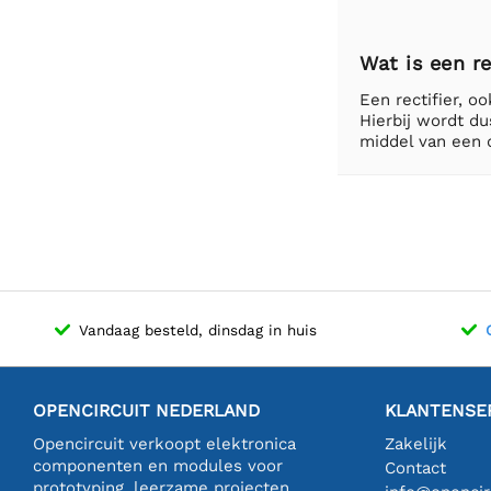
Wat is een re
Een rectifier, o
Hierbij wordt du
middel van een 
Vandaag besteld, dinsdag in huis
OPENCIRCUIT NEDERLAND
KLANTENSE
Opencircuit verkoopt elektronica
Zakelijk
componenten en modules voor
Contact
prototyping, leerzame projecten