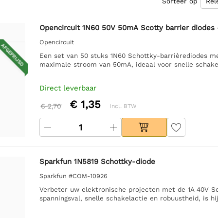
Sorteer op
Opencircuit 1N60 50V 50mA Scotty barrier diodes 
Opencircuit
AFGEPRIJSD
Een set van 50 stuks 1N60 Schottky-barrièrediodes m
maximale stroom van 50mA, ideaal voor snelle schake
Direct leverbaar
€ 1,35
€ 2,70
Incl. BTW
Sparkfun 1N5819 Schottky-diode
Sparkfun #COM-10926
Verbeter uw elektronische projecten met de 1A 40V Sc
spanningsval, snelle schakelactie en robuustheid, is h