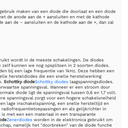
 gebruik maken van een diode die doorlaat en een diode
 met de anode aan de + aansluiten en met de kathode
de aan de – aansluiten en de kathode aan de +, dan zal
ruikt wordt in de meeste schakelingen. De diodes
e zelf kunnen we nog opsplitsen in 2 soorten diodes.
den bij een lage frequentie van 1kHz. Deze hebben een
lle hersteldiodes die een snelle herstelwerking
n.
Schottky diode
Schottky diodes
laagspanningsdiodes.
oorwaartse spanningsval. Wanneer er een stroom door
rmale diode ligt de spanningsval tussen 0,6 en 1,7 volt.
gere spanningsval zorgt voor een hogere schakelsnelheid
en lage inschakelspanning, een snelle hersteltijd en
 radiofrequentietoepassingen en als gelijkrichter in
 is met een een materiaal in een transparante
ode
Zenerdiodes
worden in de elektronica gebruikt om
schap, namelijk het "doorbreken" van de diode functie