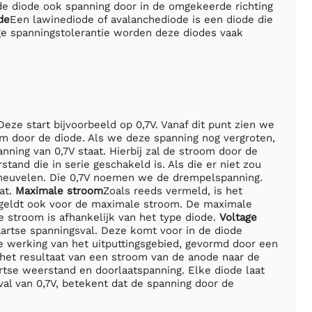
de diode ook spanning door in de omgekeerde richting
de
Een lawinediode of avalanchediode is een diode die
ge spanningstolerantie worden deze diodes vaak
eze start bijvoorbeeld op 0,7V. Vanaf dit punt zien we
om door de diode. Als we deze spanning nog vergroten,
ing van 0,7V staat. Hierbij zal de stroom door de
tand die in serie geschakeld is. Als die er niet zou
 sneuvelen. Die 0,7V noemen we de drempelspanning.
at.
Maximale stroom
Zoals reeds vermeld, is het
t geldt ook voor de maximale stroom. De maximale
e stroom is afhankelijk van het type diode.
Voltage
artse spanningsval. Deze komt voor in de diode
e werking van het uitputtingsgebied, gevormd door een
 het resultaat van een stroom van de anode naar de
rtse weerstand en doorlaatspanning. Elke diode laat
al van 0,7V, betekent dat de spanning door de