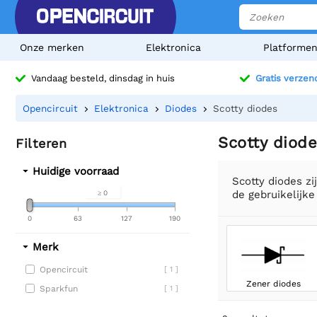
Onze merken
Elektronica
Platforme
Vandaag besteld, dinsdag in huis
Gratis verzen
Opencircuit
Elektronica
Diodes
Scotty diodes
Scotty diod
Filteren
Huidige voorraad
Scotty diodes zi
de gebruikelijk
≥ 0
0
63
127
190
Merk
Opencircuit
[ 1 ]
Zener diodes
Sparkfun
[ 1 ]