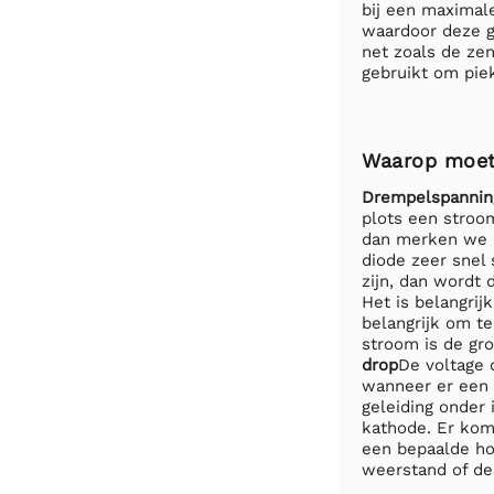
bij een maximal
waardoor deze g
net zoals de ze
gebruikt om pie
Waarop moet 
Drempelspannin
plots een stroo
dan merken we d
diode zeer snel 
zijn, dan wordt
Het is belangrij
belangrijk om t
stroom is de gro
drop
De voltage 
wanneer er een 
geleiding onder
kathode. Er kom
een bepaalde ho
weerstand of de b