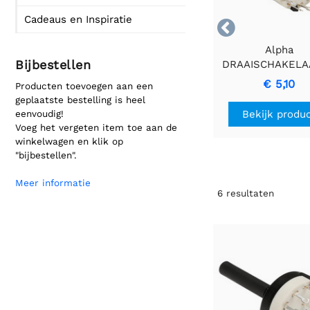
Cadeaus en Inspiratie

Alpha
Bijbestellen
DRAAISCHAKELA
Rotary Switch m
€ 5,10
Producten toevoegen aan een
standen
geplaatste bestelling is heel
Bekijk produ
eenvoudig!
Voeg het vergeten item toe aan de
winkelwagen en klik op
"bijbestellen".
Meer informatie
6
resultaten