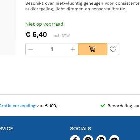
Beschikt over niet-vluchtig geheugen voor consistente 
audioregeling, licht dimmen en sensorcalibratie.
Niet op voorraad
€ 5,40
Incl. BTW
Gratis verzending
v.a. € 100,-
Beoordeling va
RVICE
SOCIALS