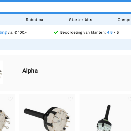
n
Robotica
Starter kits
Compu
ding
v.a. € 100,-
Beoordeling van klanten:
4.8
/ 5
Alpha