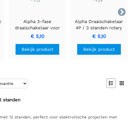

6
Alpha 3-fase
Alpha Draaischakelaar
draaischakelaar voor
4P / 3 standen rotary
PCB-montage - 4
switch met
€ 5,10
€ 5,10
standen
soldeeraansluitingen
Bekijk product
Bekijk product


2 standen
et 12 standen, perfect voor elektronische projecten met