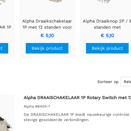
Alpha Draaikschakelaar
Alpha Draaiknop 2P / 
AR 1P
1P met 12 standen voor
standen met
et 12
PCB montage
soldeeraansluitingen
€ 5,10
€ 5,10
ct
Bekijk product
Bekijk product
Sorteer op
Alpha DRAAISCHAKELAAR 1P Rotary Switch met 1
Alpha #8404-1
De DRAAISCHAKELAAR 1P biedt nauwkeurige controle m
stevige gesoldeerde verbindingen.