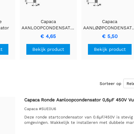
e
Capaca
Capaca
ator
AANLOOPCONDENSATOR
AANLØØPCONDENSAT
10µF/450V - Duurzame
12µF/450V Ronde
€ 4,65
€ 5,50
ge
Ronde Condensator
Condensator
ct
Bekijk product
Bekijk product
Sorteer op
Capaca Ronde Aanloopcondensator 0,6µF 450V Vu
Capaca #SUE0U6
Deze ronde startcondensator van 0.6µF/450V is stevig 
omgevingen. Makkelijk te installeren met dubbele man