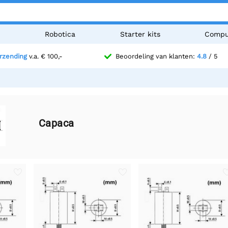
n
Robotica
Starter kits
Compu
erzending
v.a. € 100,-
Beoordeling van klanten:
4.8
/ 5
Capaca