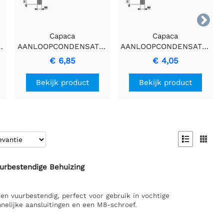

Capaca
Capaca
OR
AANLOOPCONDENSATOR
AANLOOPCONDENSATOR
15µF/450V - Compacte
1µF/450V - Precies
€ 6,85
€ 4,05
en Duurzame
Vervaardigde Ronde
Condensator
Condensators
Bekijk product
Bekijk product


urbestendige Behuizing
en vuurbestendig, perfect voor gebruik in vochtige
nelijke aansluitingen en een M8-schroef.