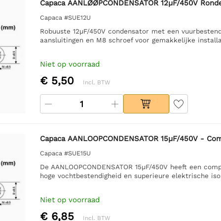
Capaca AANLØØPCONDENSATOR 12µF/450V Ronde
Capaca #SUE12U
Robuuste 12µF/450V condensator met een vuurbestendi
aansluitingen en M8 schroef voor gemakkelijke instal
Niet op voorraad
€ 5,50
Incl. BTW
Capaca AANLOOPCONDENSATOR 15µF/450V - Comp
Capaca #SUE15U
De AANLOOPCONDENSATOR 15µF/450V heeft een compact
hoge vochtbestendigheid en superieure elektrische iso
Niet op voorraad
€ 6,85
Incl. BTW