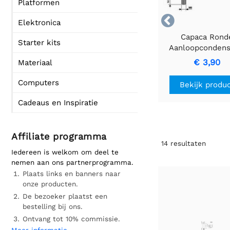
Platformen

Elektronica
Capaca Rond
Starter kits
Aanloopcondens
0,6µF 450V
€ 3,90
Materiaal
Vuurbestendi
Behuizing
Computers
Bekijk produ
Cadeaus en Inspiratie
Affiliate programma
14
resultaten
Iedereen is welkom om deel te
nemen aan ons partnerprogramma.
Plaats links en banners naar
onze producten.
De bezoeker plaatst een
bestelling bij ons.
Ontvang tot 10% commissie.