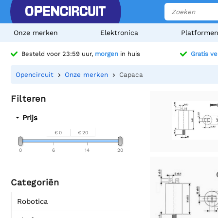
Onze merken
Elektronica
Platforme
Besteld voor 23:59 uur,
morgen
in huis
Gratis v
Opencircuit
Onze merken
Capaca
Filteren
Prijs
€ 0
€ 20
0
6
14
20
Categoriën
Robotica