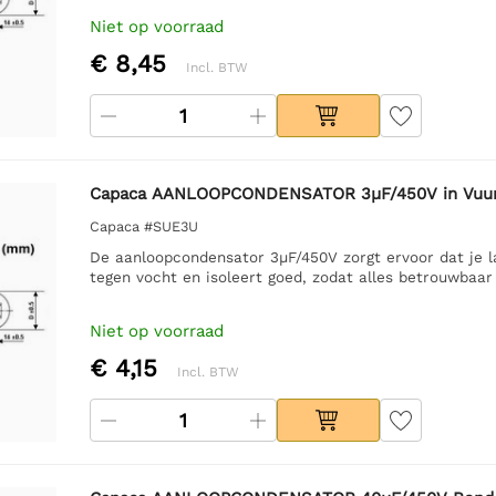
Niet op voorraad
€ 8,45
Incl. BTW
Capaca AANLOOPCONDENSATOR 3µF/450V in Vuurb
Capaca #SUE3U
De aanloopcondensator 3µF/450V zorgt ervoor dat je 
tegen vocht en isoleert goed, zodat alles betrouwbaar b
Niet op voorraad
€ 4,15
Incl. BTW