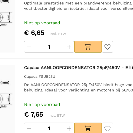
Optimale prestaties met een brandwerende behuizing 
vochtbestendigheid en isolatie, ideaal voor verschille
Niet op voorraad
€ 6,65
Incl. BTW
Capaca AANLOOPCONDENSATOR 25µF/450V - Effic
Capaca #SUE25U
De AANLOOPCONDENSATOR 25µF/450V biedt hoge vochtb
behuizing. Ideaal voor verlichting en motoren bij 50/6
Niet op voorraad
€ 7,65
Incl. BTW