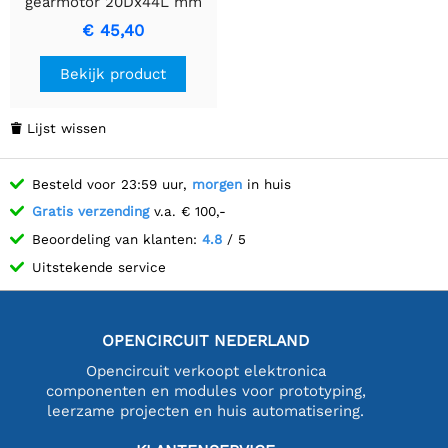
gearmotor 20Dx44L mm
12V CB met verlengde
€ 45,40
motoras
Bekijk product
Lijst wissen

Besteld voor 23:59 uur,
morgen
in huis
Gratis verzending
v.a. € 100,-
Beoordeling van klanten:
4.8
/ 5
Uitstekende service
OPENCIRCUIT NEDERLAND
Opencircuit verkoopt elektronica
componenten en modules voor prototyping,
leerzame projecten en huis automatisering.