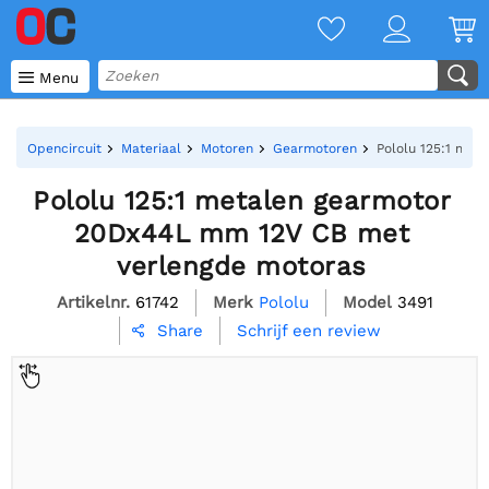

Menu
Opencircuit
Materiaal
Motoren
Gearmotoren
Pololu 125:1 met
Pololu 125:1 metalen gearmotor
20Dx44L mm 12V CB met
verlengde motoras
Artikelnr.
61742
Merk
Pololu
Model
3491
Schrijf een review
Share
