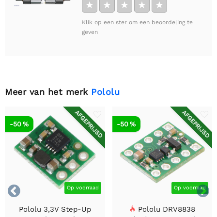
★
★
★
★
★
Klik op een ster om een beoordeling te
geven
Meer van het merk
Pololu
AFGEPRIJSD
AFGEPRIJSD
-50 %
-50 %


Op voorraad
Op voorraad
Pololu 3,3V Step-Up
Pololu DRV8838