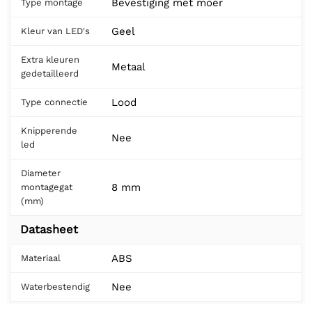
Bevestiging met moer
Type montage
Geel
Kleur van LED's
Extra kleuren
Metaal
gedetailleerd
Lood
Type connectie
Knipperende
Nee
led
Diameter
8 mm
montagegat
(mm)
Datasheet
ABS
Materiaal
Nee
Waterbestendig