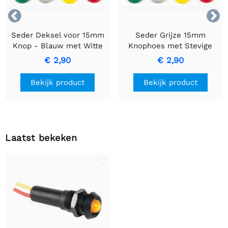


Seder Deksel voor 15mm
Seder Grijze 15mm
Knop - Blauw met Witte
Knophoes met Stevige
Lijn
Grip en Duurzaamheid
€ 2,90
€ 2,90
Bekijk product
Bekijk product
Laatst bekeken