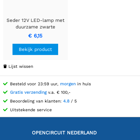
Seder 12V LED-lamp met
duurzame zwarte
behuizing en levendige
€ 6,15
gele tint
Bekijk product
Lijst wissen

Besteld voor 23:59 uur,
morgen
in huis
Gratis verzending
v.a. € 100,-
Beoordeling van klanten:
4.8
/ 5
Uitstekende service
OPENCIRCUIT NEDERLAND