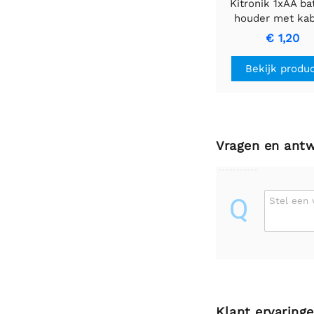
Kitronik 1xAA bat
houder met ka
€ 1,20
Bekijk produ
Vragen en ant
Q
Stel een 
Klant ervaring