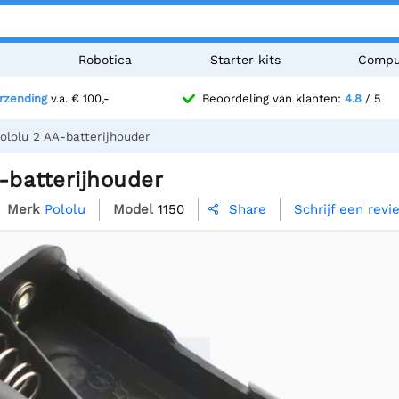
n
Robotica
Starter kits
Compu
erzending
v.a. € 100,-
Beoordeling van klanten:
4.8
/ 5
ololu 2 AA-batterijhouder
-batterijhouder
Merk
Pololu
Model
1150
Schrijf een revi
Share
