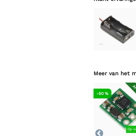
Meer van het 
AF
-50 %
Op v
