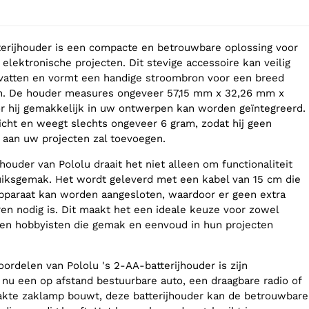
terijhouder is een compacte en betrouwbare oplossing voor
elektronische projecten. Dit stevige accessoire kan veilig
vatten en vormt een handige stroombron voor een breed
en. De houder measures ongeveer 57,15 mm x 32,26 mm x
 hij gemakkelijk in uw ontwerpen kan worden geïntegreerd.
wicht en weegt slechts ongeveer 6 gram, zodat hij geen
t aan uw projecten zal toevoegen.
jhouder van Pololu draait het niet alleen om functionaliteit
iksgemak. Het wordt geleverd met een kabel van 15 cm die
pparaat kan worden aangesloten, waardoor er geen extra
ren nodig is. Dit maakt het een ideale keuze voor zowel
ren hobbyisten die gemak en eenvoud in hun projecten
ordelen van Pololu 's 2-AA-batterijhouder is zijn
u nu een op afstand bestuurbare auto, een draagbare radio of
kte zaklamp bouwt, deze batterijhouder kan de betrouwbare