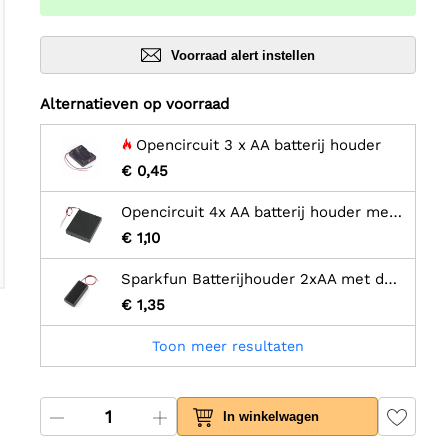
Voorraad alert instellen
Alternatieven op voorraad
Opencircuit 3 x AA batterij houder
€ 0,45
Opencircuit 4x AA batterij houder met switch
€ 1,10
Sparkfun Batterijhouder 2xAA met deksel en schakelaar - JST-connector
€ 1,35
Toon meer resultaten
In winkelwagen