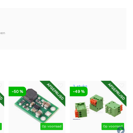
ven
SD
AFGEPRIJSD
AFGEPRIJSD
3 stuks
-50 %
-49 %
d
Op voorraad
Op voorraad
