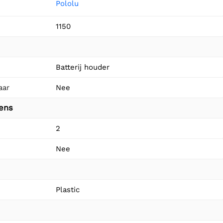
Pololu
1150
Batterij houder
aar
Nee
vens
2
Nee
Plastic