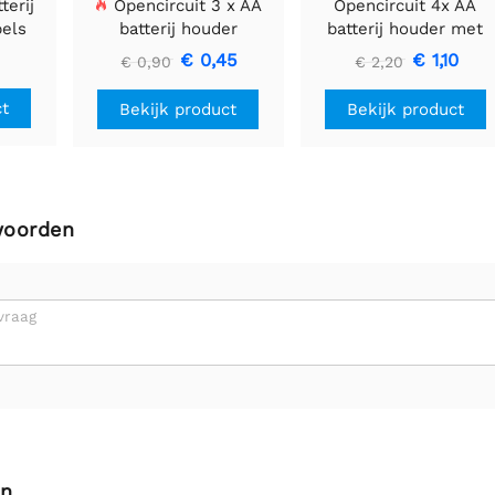
terij
Opencircuit 3 x AA
Opencircuit 4x AA
bels
batterij houder
batterij houder met
switch
€ 0,45
€ 1,10
€ 0,90
€ 2,20
ct
Bekijk product
Bekijk product
woorden
vraag
en