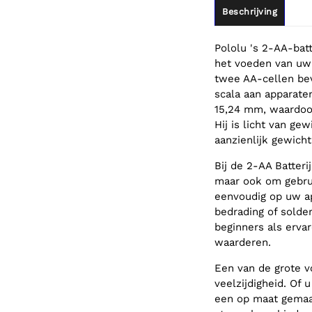
Beschrijving
Pololu 's 2-AA-bat
het voeden van uw 
twee AA-cellen be
scala aan apparat
15,24 mm, waardoor
Hij is licht van ge
aanzienlijk gewich
Bij de 2-AA Batteri
maar ook om gebru
eenvoudig op uw a
bedrading of solde
beginners als erva
waarderen.
Een van de grote vo
veelzijdigheid. Of 
een op maat gemaa