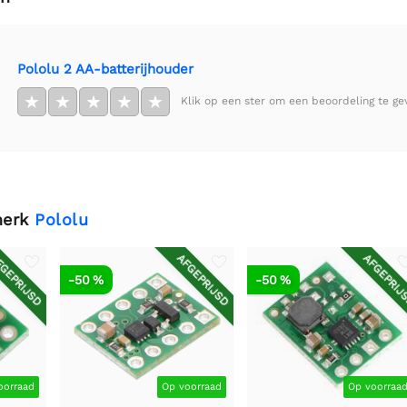
Pololu 2 AA-batterijhouder
★
★
★
★
★
Klik op een ster om een beoordeling te ge
merk
Pololu
GEPRIJSD
AFGEPRIJSD
AFGEPRIJ
-50 %
-50 %
oorraad
Op voorraad
Op voorraa