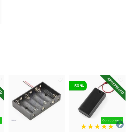
SD
AFGEPRIJSD
-50 %
d
Op voorraad
