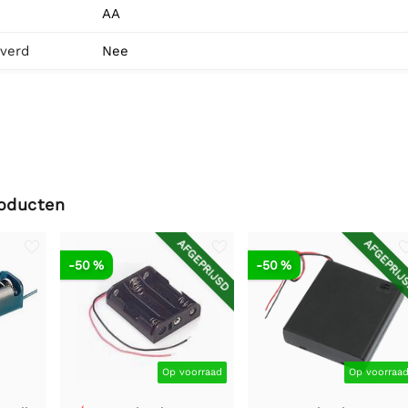
AA
everd
Nee
roducten
AFGEPRIJSD
AFGEPRIJ
-50 %
-50 %
Op voorraad
Op voorraa