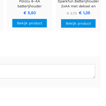
Pololu 6-AA
Sparkfun Batterijhouder
batterijhouder
2xAA met deksel en
schakelaar - JST-
€ 5,50
€ 1,35
€ 2,70
connector
Bekijk product
Bekijk product