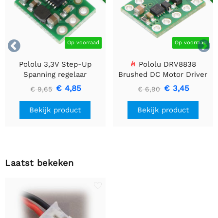


Op voorraad
Op voorraad
Pololu 3,3V Step-Up
Pololu DRV8838
Spanning regelaar
Brushed DC Motor Driver
U1V10F3
€ 4,85
€ 3,45
€ 9,65
€ 6,90
Bekijk product
Bekijk product
Laatst bekeken