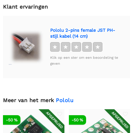
Klant ervaringen
Pololu 2-pins female JST PH-
stijl kabel (14 cm)
★
★
★
★
★
Klik op een ster om een beoordeling te
geven
Meer van het merk
Pololu
AFGEPRIJSD
AFGEPRIJSD
-50 %
-50 %