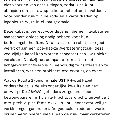
niet voorzien van aansluitingen, zodat u ze kunt
afsnijden om aan uw specifieke behoeften te voldoen.
Voor minder ruis zijn de rode en zwarte draden op
ingenieuze wijze in elkaar gedraaid.
Deze kabel is perfect voor degenen die een flexibele en
aanpasbare oplossing nodig hebben voor hun
bedradingsbehoeften. Of u nu aan een roboticaproject
werkt of aan een doe-het-zelfverbeteringstaak, deze
veelzijdige kabel kan worden aangepast aan uw unieke
vereisten. Dankzij het compacte formaat en het
lichtgewicht ontwerp is hij eenvoudig te hanteren en te
installeren, wat een probleemloze ervaring oplevert.
Wat de Pololu 2-pins female JST PH-stijl kabel
onderscheidt, is de uitzonderlijke kwaliteit en het
ontwerp. De 26AWG-geleiders zorgen voor een
betrouwbare en efficiënte krachtoverdracht, terwijl de 2
mm-pitch 2-pins female JST PH-stijl connector veilige
verbindingen garandeert. De gedraaide rode en zwarte
draden verminderen niet alleen de ruis, maar verbeteren