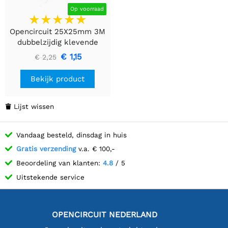
Op voorraad
Opencircuit 25X25mm 3M
dubbelzijdig klevende
thermische tape - 10st
€ 1,15
€ 2,25
Bekijk product
Lijst wissen

Vandaag besteld, dinsdag in huis
Gratis verzending
v.a. € 100,-
Beoordeling van klanten:
4.8
/ 5
Uitstekende service
OPENCIRCUIT NEDERLAND