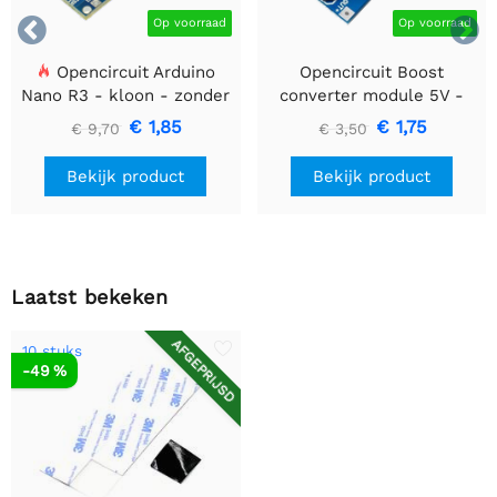


Op voorraad
Op voorraad
Opencircuit Arduino
Opencircuit Boost
Nano R3 - kloon - zonder
converter module 5V -
headers
35V XL6009
€ 1,85
€ 1,75
€ 9,70
€ 3,50
Bekijk product
Bekijk product
Laatst bekeken
AFGEPRIJSD
10 stuks
-49 %