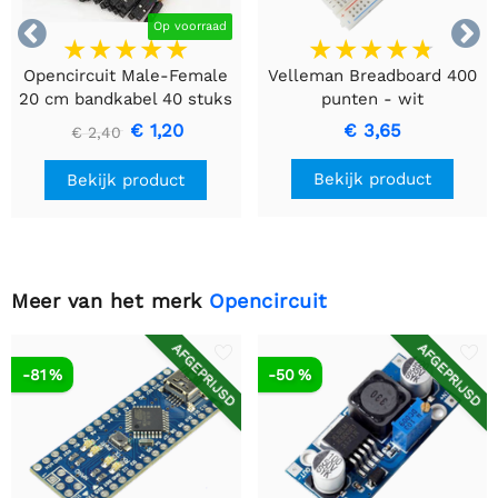


Op voorraad
Opencircuit Male-Female
Velleman Breadboard 400
20 cm bandkabel 40 stuks
punten - wit
€ 1,20
€ 3,65
€ 2,40
Bekijk product
Bekijk product
Meer van het merk
Opencircuit
AFGEPRIJSD
AFGEPRIJSD
-81 %
-50 %