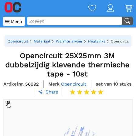

Menu
Opencircuit
Materiaal
Warmte afvoer
Heatsinks
Opencircuit 2
Opencircuit 25X25mm 3M
dubbelzijdig klevende thermische
tape - 10st
Artikelnr.
56992
Merk
Opencircuit
set van 10 stuks
Share
