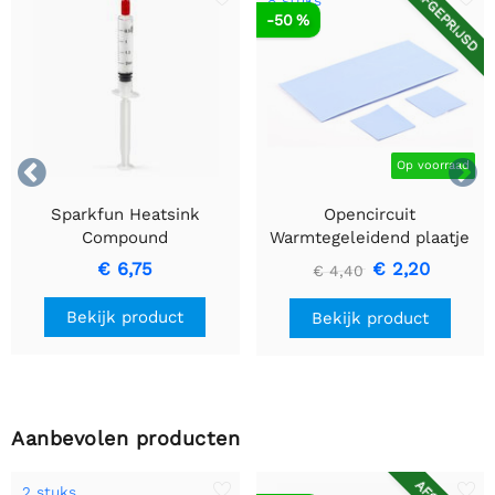
AFGEPRIJSD
8 stuks
-50 %


Op voorraad
Sparkfun Heatsink
Opencircuit
Compound
Warmtegeleidend plaatje
50 x 50mm - 0.5mm -
€ 6,75
€ 2,20
€ 4,40
2.0W/M.K - 8 stuks
Bekijk product
Bekijk product
Aanbevolen producten
2 stuks