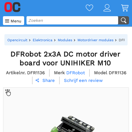

Menu
Opencircuit
Elektronica
Modules
Motordriver modules
DFRobo
DFRobot 2x3A DC motor driver
board voor UNIHIKER M10
Artikelnr.
DFR1136
Merk
DFRobot
Model
DFR1136
Schrijf een review
Share
