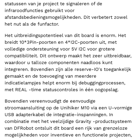
statussen van je project te signaleren of de
infraroodfuncties gebruikt voor
afstandsbedieningsmogelijkheden. Dit verbetert zowel
het nut als de funfactor.
Het uitbreidingspotentieel van dit board is enorm. Het
breidt 10*3Pin-poorten en 4*I2C-poorten uit, met
volledige ondersteuning voor 5V I2C voor grotere
compatibiliteit. Dit ontwerp maakt het zeer uitbreidbaar,
waardoor u talloze componenten naadloos kunt
integreren. Bovendien zijn alle reserve-IO's toegankelijk
gemaakt en de toevoeging van meerdere
indicatielampjes helpt enorm bij debuggingprocessen,
met REAL -time statuscontroles in één oogopslag.
Bovendien vereenvoudigt de eenvoudige
stroomaansluiting op de Unihiker M10 via een U-vormige
USB adapterkabel de integratie-inspanningen. In
combinatie met het veelzijdige Gravity -productsysteem
van DFRobot ontsluit dit board een rijk van grenzeloze
mogelijkheden voor inventieve en functionele projecten,