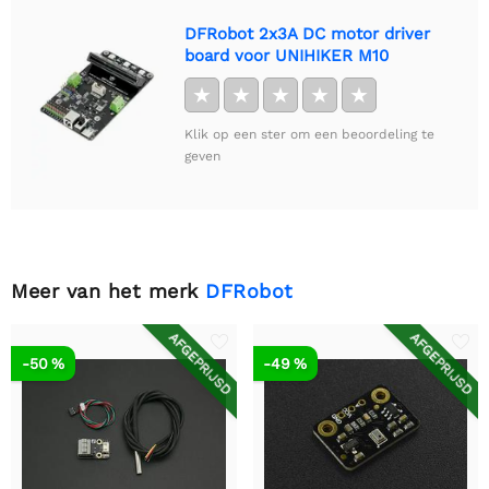
DFRobot 2x3A DC motor driver
board voor UNIHIKER M10
★
★
★
★
★
Klik op een ster om een beoordeling te
geven
Meer van het merk
DFRobot
AFGEPRIJSD
AFGEPRIJSD
-50 %
-49 %