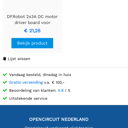
DFRobot 2x3A DC motor
driver board voor
UNIHIKER M10
€ 21,25
Bekijk product
Lijst wissen

Vandaag besteld, dinsdag in huis
Gratis verzending
v.a. € 100,-
Beoordeling van klanten:
4.8
/ 5
Uitstekende service
OPENCIRCUIT NEDERLAND
Opencircuit verkoopt elektronica