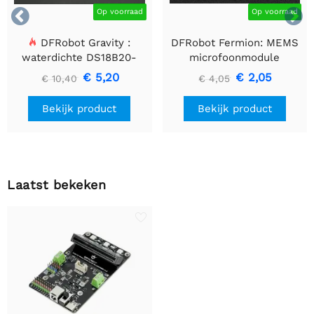


Op voorraad
Op voorraad
DFRobot Gravity :
DFRobot Fermion: MEMS
waterdichte DS18B20-
microfoonmodule
sensorset
€ 5,20
€ 2,05
€ 10,40
€ 4,05
Bekijk product
Bekijk product
Laatst bekeken