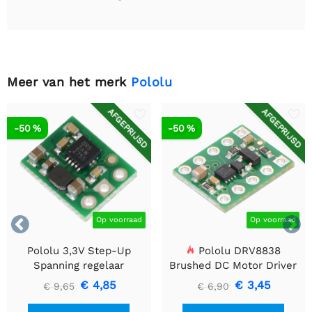
Meer van het merk
Pololu
AFGEPRIJSD
AFGEPRIJSD
-50 %
-50 %


Op voorraad
Op voorraad
Pololu 3,3V Step-Up
Pololu DRV8838
Spanning regelaar
Brushed DC Motor Driver
U1V10F3
€ 4,85
€ 3,45
€ 9,65
€ 6,90