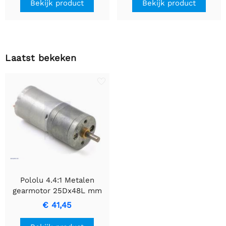
Bekijk product
Bekijk product
Laatst bekeken
Pololu 4.4:1 Metalen
gearmotor 25Dx48L mm
LP 6V
€ 41,45