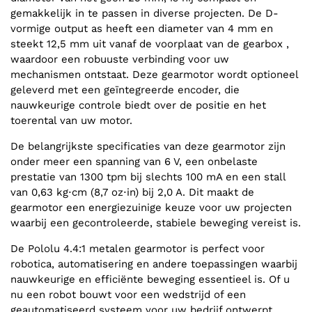
gemakkelijk in te passen in diverse projecten. De D-
vormige output as heeft een diameter van 4 mm en
steekt 12,5 mm uit vanaf de voorplaat van de gearbox ,
waardoor een robuuste verbinding voor uw
mechanismen ontstaat. Deze gearmotor wordt optioneel
geleverd met een geïntegreerde encoder, die
nauwkeurige controle biedt over de positie en het
toerental van uw motor.
De belangrijkste specificaties van deze gearmotor zijn
onder meer een spanning van 6 V, een onbelaste
prestatie van 1300 tpm bij slechts 100 mA en een stall
van 0,63 kg⋅cm (8,7 oz⋅in) bij 2,0 A. Dit maakt de
gearmotor een energiezuinige keuze voor uw projecten
waarbij een gecontroleerde, stabiele beweging vereist is.
De Pololu 4.4:1 metalen gearmotor is perfect voor
robotica, automatisering en andere toepassingen waarbij
nauwkeurige en efficiënte beweging essentieel is. Of u
nu een robot bouwt voor een wedstrijd of een
geautomatiseerd systeem voor uw bedrijf ontwerpt,