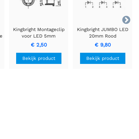

Kingbright Montageclip
Kingbright JUMBO LED
ge
voor LED 5mm
20mm Rood
Gedesoriënteerd -
€ 2,50
€ 9,80
Levendige Beelden en
Elegante Rode Gloed
Bekijk product
Bekijk product