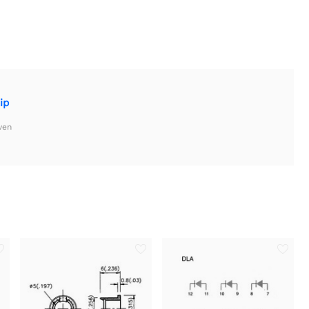
ip
ven