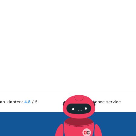
van klanten:
4.8
/ 5
Uitstekende service