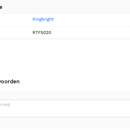
e
Kingbright
RTF5020
woorden
vraag