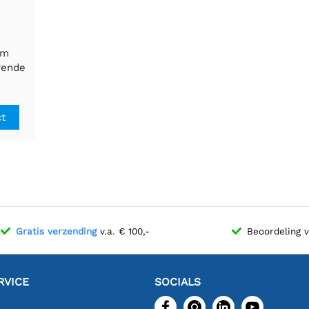
mm
rende
sclip
ct
Gratis verzending
v.a. € 100,-
Beoordeling 
RVICE
SOCIALS