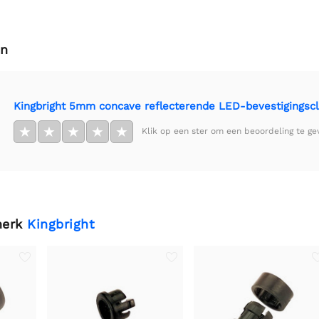
en
Kingbright 5mm concave reflecterende LED-bevestigingscl
★
★
★
★
★
Klik op een ster om een beoordeling te ge
merk
Kingbright