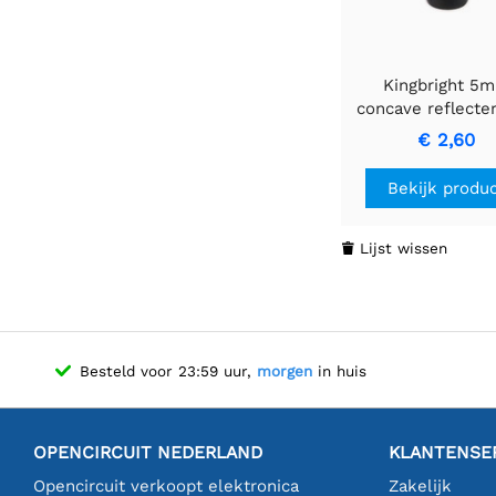
Kingbright 5
concave reflecte
LED-bevestiging
€ 2,60
Bekijk produ
Lijst wissen

Besteld voor 23:59 uur,
morgen
in huis
OPENCIRCUIT NEDERLAND
KLANTENSE
Opencircuit verkoopt elektronica
Zakelijk