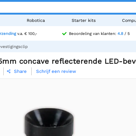
n
Robotica
Starter kits
Compu
erzending
v.a. € 100,-
Beoordeling van klanten:
4.8
/ 5
estigingsclip
 5mm concave reflecterende LED-beve
Schrijf een review
Share
