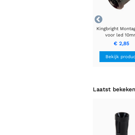

Kingbright Monta
voor led 10
€ 2,85
Bekijk produ
Laatst bekeke