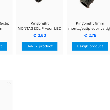
geclip
Kingbright
Kingbright 5mm
mm
MONTAGECLIP voor LED
montageclip voor veili
3mm - Naadloze
LED-bevestiging
€ 2,50
€ 2,75
Installatie en Stabiliteit
ct
Bekijk product
Bekijk product
n