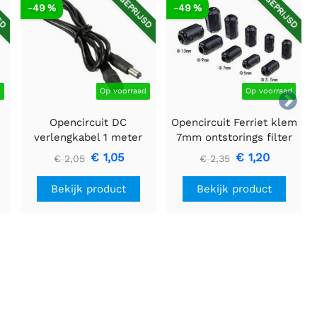
SD
AFGEPRIJSD
AFGEPRIJSD
-49 %
-49 %
d
Op voorraad
Op voorraad

Opencircuit DC
Opencircuit Ferriet klem
verlengkabel 1 meter
7mm ontstorings filter
5,5mm x 2,1mm
€ 1,05
€ 1,20
€ 2,05
€ 2,35
Bekijk product
Bekijk product