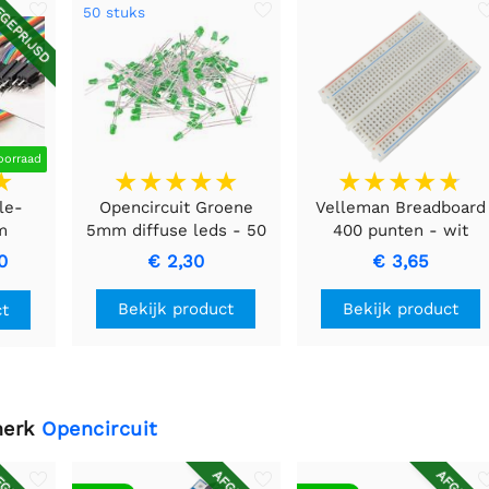
GEPRIJSD
50 stuks
oorraad
le-
Opencircuit Groene
Velleman Breadboard
m
5mm diffuse leds - 50
400 punten - wit
tuks
stuks
0
€ 2,30
€ 3,65
Bekijk product
Bekijk product
ct
merk
Opencircuit