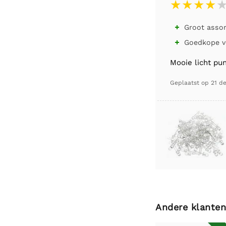
Groot asso

Goedkope v

Mooie licht pun
Geplaatst op
21 d
Andere klanten