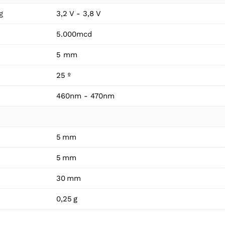
g
3,2 V - 3,8 V
5.000mcd
5 mm
25 º
460nm - 470nm
5 mm
5 mm
30 mm
0,25 g