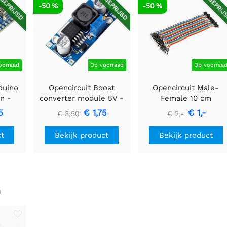
GEPRIJSD
AFGEPRIJSD
AFGEPRIJ
-50 %
-50 %
oorraad
Op voorraad
Op voorraa
duino
Opencircuit Boost
Opencircuit Male-
n -
converter module 5V -
Female 10 cm
rs
35V XL6009
bandkabel 40 stuks
5
€ 1,75
€ 1,-
€ 3,50
€ 2,-
ct
Bekijk product
Bekijk product
n