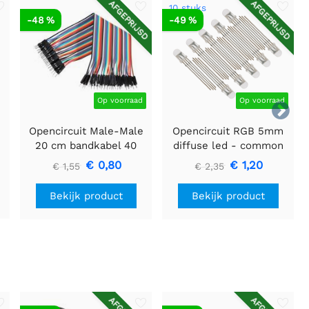
AFGEPRIJSD
AFGEPRIJSD
10 stuks
-48 %
-49 %
Op voorraad
Op voorraad

Opencircuit Male-Male
Opencircuit RGB 5mm
20 cm bandkabel 40
diffuse led - common
stuks
anode - 10 stuks
€ 0,80
€ 1,20
€ 1,55
€ 2,35
Bekijk product
Bekijk product