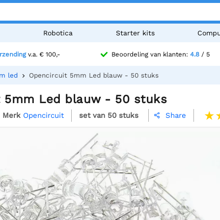
n
Robotica
Starter kits
Compu
erzending
v.a. € 100,-
Beoordeling van klanten:
4.8
/ 5
m led
Opencircuit 5mm Led blauw - 50 stuks
t 5mm Led blauw - 50 stuks
Merk
Opencircuit
set van 50 stuks
Share
