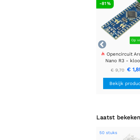
AF
-81 %
Op v

Opencircuit Ar
Nano R3 - kloo
zonder heade
€ 1,8
€ 9,70
Bekijk produ
Laatst bekeke
50 stuks