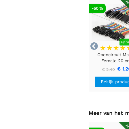
AF
-50 %
Op v

Opencircuit Ma
Female 20 c
bandkabel 40 s
€ 1,2
€ 2,40
Bekijk produ
Meer van het 