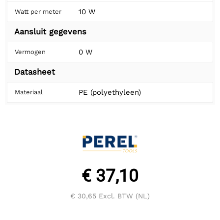
10 W
Watt per meter
Aansluit gegevens
0 W
Vermogen
Datasheet
PE (polyethyleen)
Materiaal
€ 37,10
€ 30,65
Excl. BTW (NL)