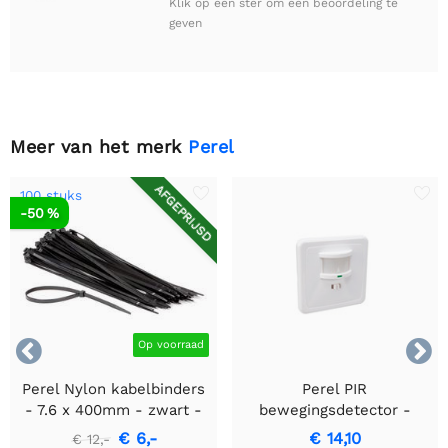
Klik op een ster om een beoordeling te
geven
Meer van het merk
Perel
AFGEPRIJSD
100 stuks
-50 %


Op voorraad
Perel Nylon kabelbinders
Perel PIR
- 7.6 x 400mm - zwart -
bewegingsdetector -
100 stuks
Inbouw met
€ 6,-
€ 14,10
€ 12,-