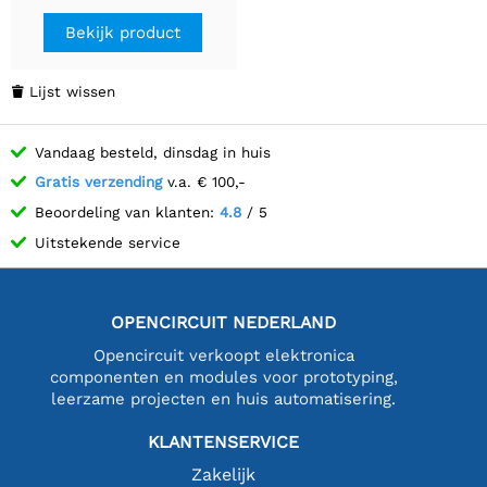
Bekijk product
Lijst wissen

Vandaag besteld, dinsdag in huis
Gratis verzending
v.a. € 100,-
Beoordeling van klanten:
4.8
/ 5
Uitstekende service
OPENCIRCUIT NEDERLAND
Opencircuit verkoopt elektronica
componenten en modules voor prototyping,
leerzame projecten en huis automatisering.
KLANTENSERVICE
Zakelijk