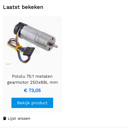
Laatst bekeken
Pololu 75:1 metalen
gearmotor 25Dx69L mm
MP 12V met 48 CPR-
€ 73,05
encoder
Bekijk product
Lijst wissen
