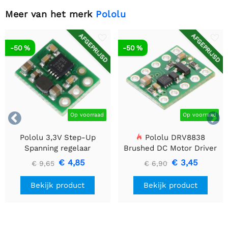
Meer van het merk
Pololu
AFGEPRIJSD
AFGEPRIJSD
-50 %
-50 %


Op voorraad
Op voorraad
Pololu 3,3V Step-Up
Pololu DRV8838
Spanning regelaar
Brushed DC Motor Driver
U1V10F3
€ 4,85
€ 3,45
€ 9,65
€ 6,90
Bekijk product
Bekijk product