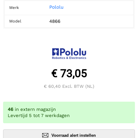
Pololu
Merk
4866
Model
€ 73,05
€ 60,40
Excl. BTW (NL)
46
in extern magazijn
Levertijd 5 tot 7 werkdagen
Voorraad alert instellen