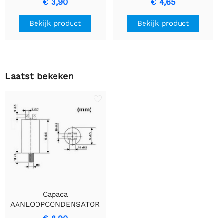
€ 3,90
€ 4,65
Behuizing
Ronde Condensator
Bekijk product
Bekijk product
Laatst bekeken
Capaca
AANLOOPCONDENSATOR
40µF/450V Ronde