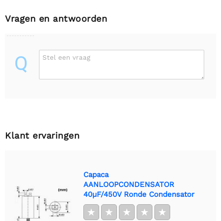
Vragen en antwoorden
Q
Stel een vraag
Klant ervaringen
Capaca
AANLOOPCONDENSATOR
40µF/450V Ronde Condensator
★
★
★
★
★