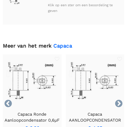
Klik op een ster om een beoordeling te
geven
Meer van het merk
Capaca


Capaca Ronde
Capaca
Aanloopcondensator 0,6µF
AANLOOPCONDENSATOR
450V Vuurbestendige
10µF/450V - Duurzame