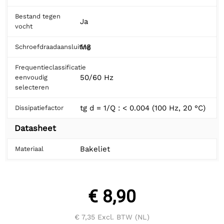
Bestand tegen
Ja
vocht
M8
Schroefdraadaansluiting
Frequentieclassificatie
50/60 Hz
eenvoudig
selecteren
tg d = 1/Q : < 0.004 (100 Hz, 20 °C)
Dissipatiefactor
Datasheet
Bakeliet
Materiaal
€ 8,90
€ 7,35
Excl. BTW (NL)