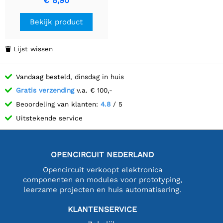
€ 8,90
Condensator
Bekijk product
Lijst wissen

Vandaag besteld, dinsdag in huis
Gratis verzending
v.a. € 100,-
Beoordeling van klanten:
4.8
/ 5
Uitstekende service
OPENCIRCUIT NEDERLAND
Opencircuit verkoopt elektronica
componenten en modules voor prototyping,
leerzame projecten en huis automatisering.
KLANTENSERVICE