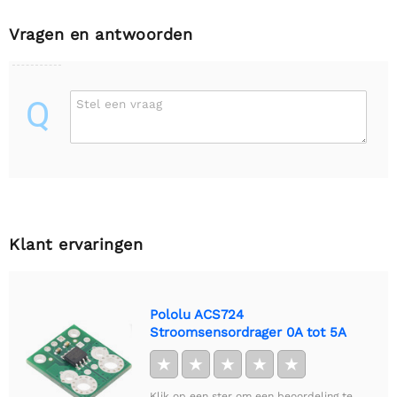
Vragen en antwoorden
Q
Stel een vraag
Klant ervaringen
Pololu ACS724
Stroomsensordrager 0A tot 5A
★
★
★
★
★
Klik op een ster om een beoordeling te