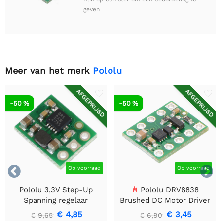
geven
Meer van het merk
Pololu
AFGEPRIJSD
AFGEPRIJSD
-50 %
-50 %


Op voorraad
Op voorraad
Pololu 3,3V Step-Up
Pololu DRV8838
Spanning regelaar
Brushed DC Motor Driver
U1V10F3
€ 4,85
€ 3,45
€ 9,65
€ 6,90