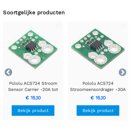
Soortgelijke producten


Pololu ACS724 Stroom
Pololu ACS724
Sensor Carrier -20A tot
Stroomsensordrager -30A
+20A
tot +30A
€ 15,10
€ 15,10
Bekijk product
Bekijk product