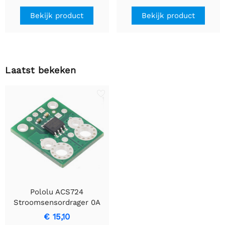
Bekijk product
Bekijk product
Laatst bekeken
Pololu ACS724
Stroomsensordrager 0A
tot 5A
€ 15,10