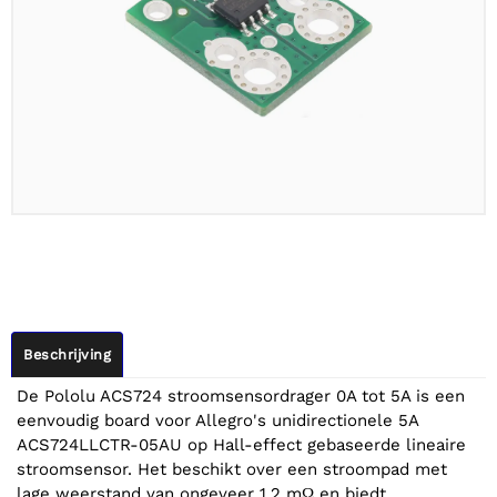
Beschrijving
De Pololu ACS724 stroomsensordrager 0A tot 5A is een
eenvoudig board voor Allegro's unidirectionele 5A
ACS724LLCTR-05AU op Hall-effect gebaseerde lineaire
stroomsensor. Het beschikt over een stroompad met
lage weerstand van ongeveer 1,2 mΩ en biedt