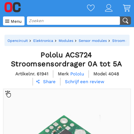

Menu
Opencircuit
Elektronica
Modules
Sensor modules
Stroom en s
Pololu ACS724
Stroomsensordrager 0A tot 5A
Artikelnr.
61941
Merk
Pololu
Model
4048
Schrijf een review
Share
