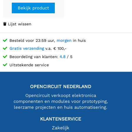
Bekijk product
Lijst wissen

Besteld voor 23:59 uur,
morgen
in huis
Gratis verzending
v.a. € 100,-
Beoordeling van klanten:
4.8
/ 5
Uitstekende service
OPENCIRCUIT NEDERLAND
Opencircuit verkoopt elektronica
componenten en modules voor prototyping,
leerzame projecten en huis automatisering.
KLANTENSERVICE
Zakelijk