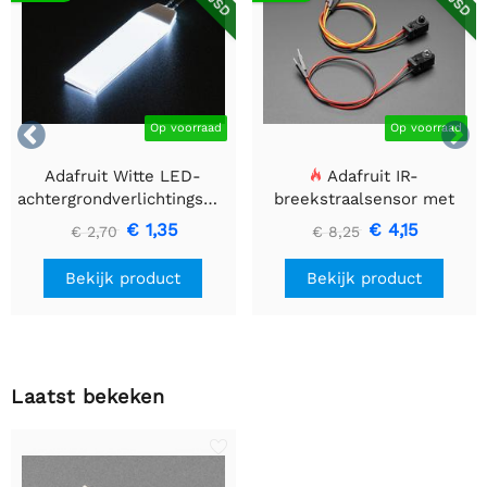


Op voorraad
Op voorraad
Adafruit Witte LED-
Adafruit IR-
achtergrondverlichtingsmodule
breekstraalsensor met
- Klein 12 mm x 40 mm
premium draadheader
€ 1,35
€ 4,15
€ 2,70
€ 8,25
header einden - 5 mm
LED's
Bekijk product
Bekijk product
Laatst bekeken