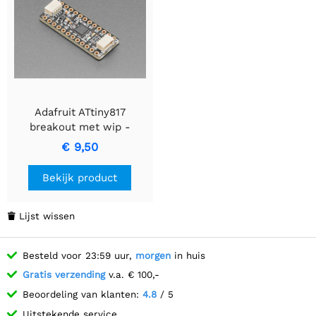
Adafruit ATtiny817
breakout met wip -
STEMMA QT / Qwiic
€ 9,50
Bekijk product
Lijst wissen

Besteld voor 23:59 uur,
morgen
in huis
Gratis verzending
v.a. € 100,-
Beoordeling van klanten:
4.8
/ 5
Uitstekende service