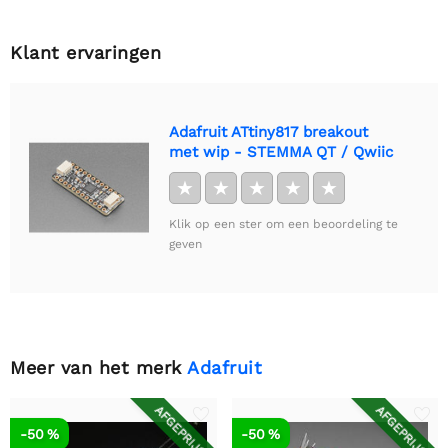
Klant ervaringen
Adafruit ATtiny817 breakout
met wip - STEMMA QT / Qwiic
★
★
★
★
★
Klik op een ster om een beoordeling te
geven
Meer van het merk
Adafruit
AFGEPRIJSD
AFGEPRIJSD
-50 %
-50 %