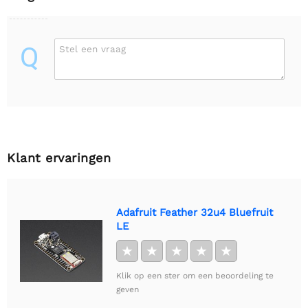
Q
Stel een vraag
Klant ervaringen
Adafruit Feather 32u4 Bluefruit
LE
★
★
★
★
★
Klik op een ster om een beoordeling te
geven