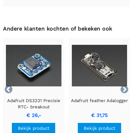
Andere klanten kochten of bekeken ook


Adafruit DS3231 Precisie
Adafruit feather Adalogger
RTC- breakout
€ 26,-
€ 31,75
Bekijk product
Bekijk product