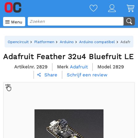

Menu
Opencircuit
Platformen
Arduino
Arduino compatibel
Adafruit 
Adafruit Feather 32u4 Bluefruit LE
Artikelnr.
2829
Merk
Adafruit
Model
2829
Schrijf een review
Share
