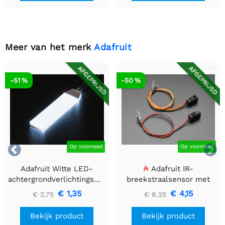
Meer van het merk
Adafruit
AFGEPRIJSD
AFGEPRIJSD
-51 %
-50 %


Op voorraad
Op voorraad
Adafruit Witte LED-
Adafruit IR-
achtergrondverlichtingsmodule
breekstraalsensor met
- Klein 12 mm x 40 mm
premium draadheader
€ 1,35
€ 4,15
€ 2,75
€ 8,25
header einden - 5 mm
LED's
Bekijk product
Bekijk product