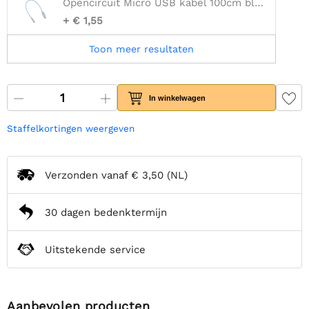
Opencircuit Micro USB kabel 100cm blauw - 30AWG
+ € 1,55
Toon meer resultaten
In winkelwagen
Staffelkortingen weergeven
Verzonden vanaf
€ 3,50
(NL)
30 dagen bedenktermijn
Uitstekende service
Aanbevolen producten