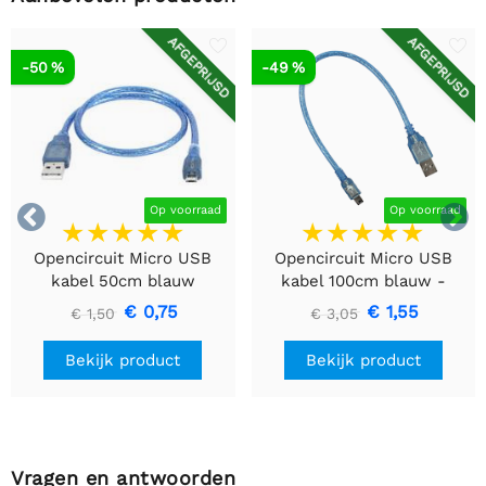
AFGEPRIJSD
AFGEPRIJSD
-50 %
-49 %


Op voorraad
Op voorraad
Opencircuit Micro USB
Opencircuit Micro USB
kabel 50cm blauw
kabel 100cm blauw -
30AWG
€ 0,75
€ 1,55
€ 1,50
€ 3,05
Bekijk product
Bekijk product
Vragen en antwoorden