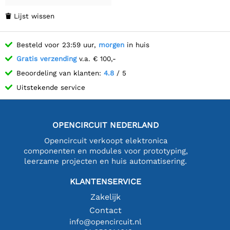
Lijst wissen

Besteld voor 23:59 uur,
morgen
in huis
Gratis verzending
v.a. € 100,-
Beoordeling van klanten:
4.8
/ 5
Uitstekende service
OPENCIRCUIT NEDERLAND
Opencircuit verkoopt elektronica
componenten en modules voor prototyping,
leerzame projecten en huis automatisering.
KLANTENSERVICE
Zakelijk
Contact
info@opencircuit.nl