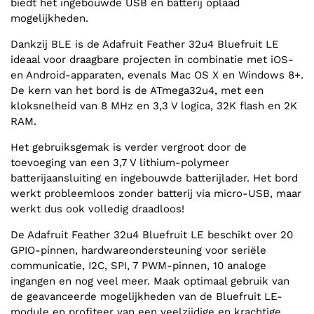
biedt het ingebouwde USB en batterij oplaad
mogelijkheden.
Dankzij BLE is de Adafruit Feather 32u4 Bluefruit LE
ideaal voor draagbare projecten in combinatie met iOS-
en Android-apparaten, evenals Mac OS X en Windows 8+.
De kern van het bord is de ATmega32u4, met een
kloksnelheid van 8 MHz en 3,3 V logica, 32K flash en 2K
RAM.
Het gebruiksgemak is verder vergroot door de
toevoeging van een 3,7 V lithium-polymeer
batterijaansluiting en ingebouwde batterijlader. Het bord
werkt probleemloos zonder batterij via micro-USB, maar
werkt dus ook volledig draadloos!
De Adafruit Feather 32u4 Bluefruit LE beschikt over 20
GPIO-pinnen, hardwareondersteuning voor seriële
communicatie, I2C, SPI, 7 PWM-pinnen, 10 analoge
ingangen en nog veel meer. Maak optimaal gebruik van
de geavanceerde mogelijkheden van de Bluefruit LE-
module en profiteer van een veelzijdige en krachtige