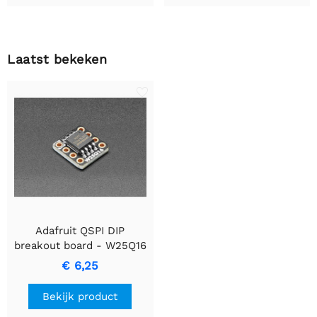
Laatst bekeken
Adafruit QSPI DIP
breakout board - W25Q16
- 16 MBit 2 MByte
€ 6,25
Bekijk product