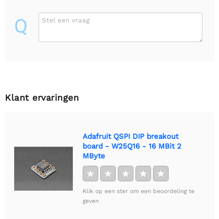
Q
Stel een vraag
Klant ervaringen
Adafruit QSPI DIP breakout
board - W25Q16 - 16 MBit 2
MByte
★
★
★
★
★
Klik op een ster om een beoordeling te
geven