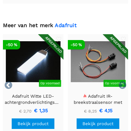
Meer van het merk
Adafruit
AFGEPRIJSD
AFGEPRIJSD
-50 %
-50 %


Op voorraad
Op voorraad
Adafruit Witte LED-
Adafruit IR-
achtergrondverlichtingsmodule
breekstraalsensor met
- Klein 12 mm x 40 mm
premium draadheader
€ 1,35
€ 4,15
€ 2,70
€ 8,25
header einden - 5 mm
LED's
Bekijk product
Bekijk product