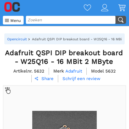

Menu
Opencircuit
Adafruit QSPI DIP breakout board - W25Q16 - 16 MBit 2 
Adafruit QSPI DIP breakout board
- W25Q16 - 16 MBit 2 MByte
Artikelnr.
5632
Merk
Adafruit
Model
5632
Schrijf een review
Share
