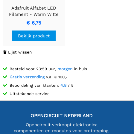
Adafruit Alfabet LED
Filament - Warm Witte
Letter "J"
€ 6,75
Bekijk product
Lijst wissen

Besteld voor 23:59 uur,
morgen
in huis
Gratis verzending
v.a. € 100,-
Beoordeling van klanten:
4.8
/ 5
Uitstekende service
OPENCIRCUIT NEDERLAND
Opencircuit verkoopt elektronica
componenten en modules voor prototyping,