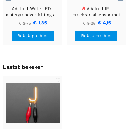
Adafruit Witte LED-
Adafruit IR-
achtergrondverlichtingsmodule
breekstraalsensor met
- Klein 12 mm x 40 mm
premium draadheader
€ 1,35
€ 4,15
€ 2,75
€ 8,25
header einden - 5 mm
LED's
Bekijk product
Bekijk product
Laatst bekeken