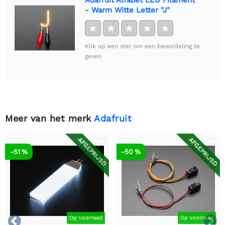
Adafruit Alfabet LED Filament
- Warm Witte Letter "J"
★
★
★
★
★
Klik op een ster om een beoordeling te
geven
Meer van het merk
Adafruit
AFGEPRIJSD
AFGEPRIJSD
-51 %
-50 %


Op voorraad
Op voorraad