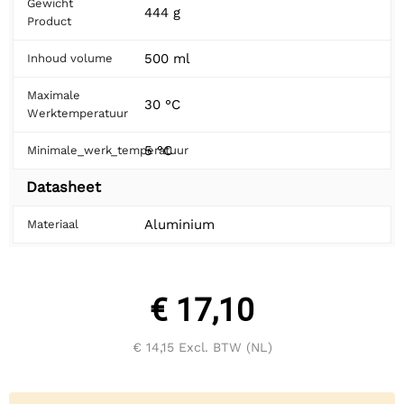
Gewicht
444 g
Product
500 ml
Inhoud volume
Maximale
30 °C
Werktemperatuur
5 °C
Minimale_werk_temperatuur
Datasheet
Aluminium
Materiaal
€ 17,10
€ 14,15
Excl. BTW (NL)