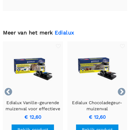
Meer van het merk
Edialux


Edialux Vanille-geurende
Edialux Chocoladegeur-
muizenval voor effectieve
muizenval
ongediertebestrijding
€ 12,60
€ 12,60
Bekijk product
Bekijk product