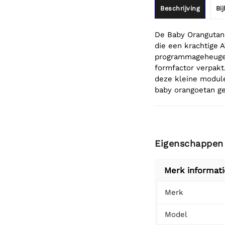
Beschrijving
Bi
De Baby Orangutan
die een krachtige
programmageheugen
formfactor verpakt
deze kleine module
baby orangoetan geb
Eigenschappen
Merk informati
Merk
Model