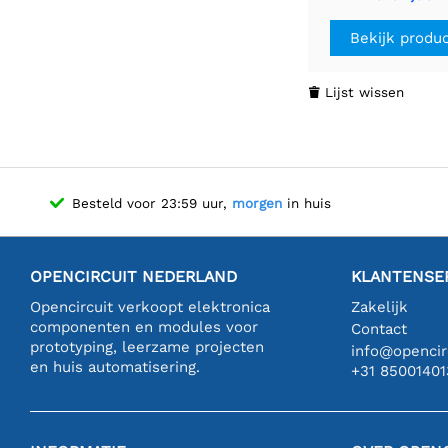
driver (2ch)
Bekijk produ
Lijst wissen

Besteld voor 23:59 uur,
morgen
in huis
OPENCIRCUIT NEDERLAND
KLANTENSE
Opencircuit verkoopt elektronica
Zakelijk
componenten en modules voor
Contact
prototyping, leerzame projecten
info@opencirc
en huis automatisering.
+31 85001401