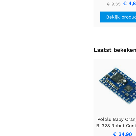
U1V10F3
€ 4,
€ 9,65
Bekijk produ
Laatst bekeke
Pololu Baby Oran
B-328 Robot Cont
- ATmega328P + 
€ 34,90