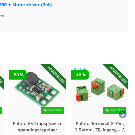
8P + Motor driver (2ch)
ven
SD
AFGEPRIJSD
AFGEPRIJSD
3 stuks
-50 %
-49 %
d
Op voorraad
Op voorraad

Pololu 5V trapsgewijze
Pololu Terminal 3-Pin,
spanningsregelaar
2.54mm, Zij-ingang - 3