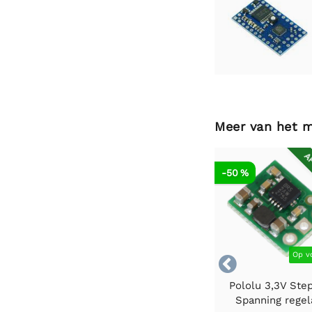
Meer van het 
AF
-50 %
Op v

Pololu 3,3V Ste
Spanning regel