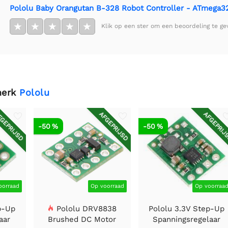
Pololu Baby Orangutan B-328 Robot Controller - ATmega32
★
★
★
★
★
Klik op een ster om een beoordeling te ge
merk
Pololu
GEPRIJSD
AFGEPRIJSD
AFGEPRIJ
-50 %
-50 %
oorraad
Op voorraad
Op voorraa
p-Up
Pololu DRV8838
Pololu 3.3V Step-Up
aar
Brushed DC Motor
Spanningsregelaar