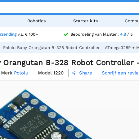
n
Robotica
Starter kits
Compu
erzending
v.a. € 100,-
Beoordeling van klanten:
4.8
/ 5
Pololu Baby Orangutan B-328 Robot Controller - ATmega328P + Mo
y Orangutan B-328 Robot Controller 
Merk
Pololu
Model
1220
Schrijf een revi
Share
