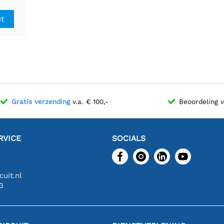
ct
Gratis verzending
v.a. € 100,-
Beoordeling 
RVICE
SOCIALS
uit.nl
3