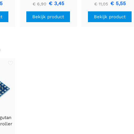
Driver
U1V11F3
85
€ 3,45
€ 5,55
€ 6,90
€ 11,05
ct
Bekijk product
Bekijk product
n
gutan
roller
Motor