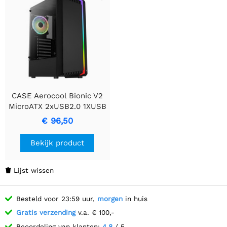
CASE Aerocool Bionic V2
MicroATX 2xUSB2.0 1XUSB
3.2 / RGB
€ 96,50
Bekijk product
Lijst wissen

Besteld voor 23:59 uur,
morgen
in huis
Gratis verzending
v.a. € 100,-
Beoordeling van klanten:
4.8
/ 5