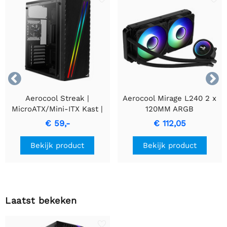


Aerocool Streak |
Aerocool Mirage L240 2 x
MicroATX/Mini-ITX Kast |
120MM ARGB
RGB Voorkant | USB 3.2 &
RGB/GAMING Waterkoeler
€ 59,-
€ 112,05
2x USB 2.0
Bekijk product
Bekijk product
Laatst bekeken