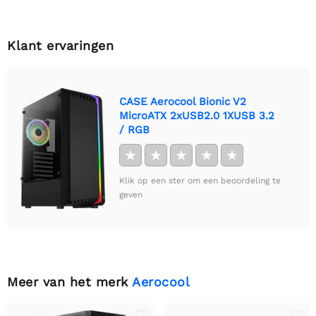
Klant ervaringen
CASE Aerocool Bionic V2
MicroATX 2xUSB2.0 1XUSB 3.2
/ RGB
★
★
★
★
★
Klik op een ster om een beoordeling te
geven
Meer van het merk
Aerocool