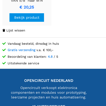
VAN 5/8" naar M14
schroefdraad
€ 20,25
Bekijk product
Lijst wissen

Vandaag besteld, dinsdag in huis
Gratis verzending
v.a. € 100,-
Beoordeling van klanten:
4.8
/ 5
Uitstekende service
OPENCIRCUIT NEDERLAND
Opencircuit verkoopt elektronica
componenten en modules voor prototyping,
leerzame projecten en huis automatisering.