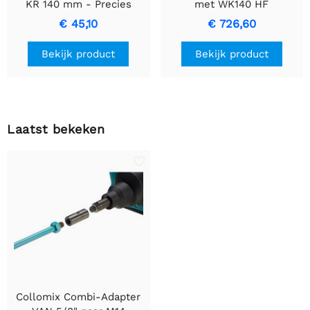
KR 140 mm - Precies
met WK140 HF
Mengroerstaafje
Mengstaafje
€ 45,10
€ 726,60
Bekijk product
Bekijk product
Laatst bekeken
Collomix Combi-Adapter