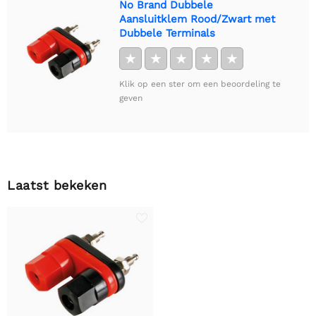
No Brand Dubbele
Aansluitklem Rood/Zwart met
Dubbele Terminals
★
★
★
★
★
Klik op een ster om een beoordeling te
geven
Laatst bekeken