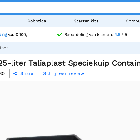
n
Robotica
Starter kits
Compu
ding
v.a. € 100,-
Beoordeling van klanten:
4.8
/ 5
iner
-liter Taliaplast Speciekuip Contai
30
Schrijf een review
Share
