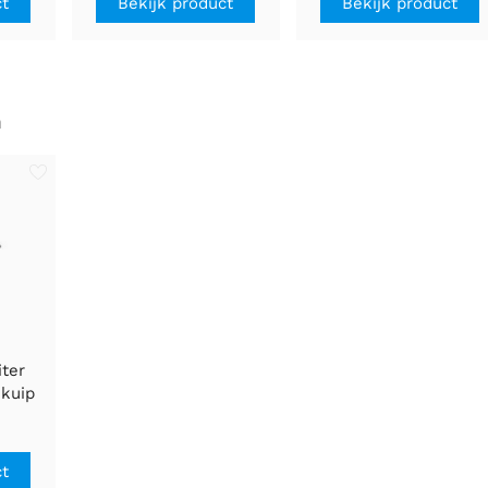
ct
Bekijk product
Bekijk product
n
ter
ekuip
ct