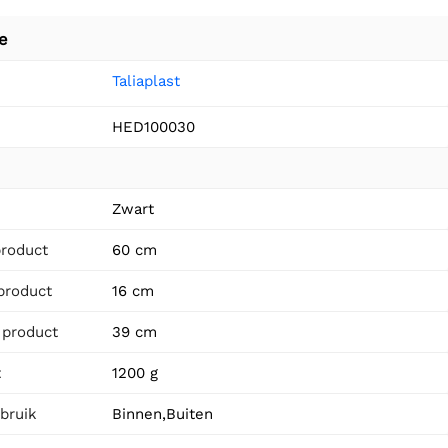
e
Taliaplast
HED100030
n
Zwart
product
60 cm
product
16 cm
 product
39 cm
t
1200 g
bruik
Binnen,Buiten