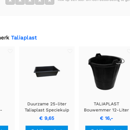
★
★
★
★
★
merk
Taliaplast
Duurzame 25-liter
TALIAPLAST
-
Taliaplast Speciekuip
Bouwemmer 12-Liter
r met
Container
Duurzame Rubber
€ 9,65
€ 16,-
an 11
Emmer