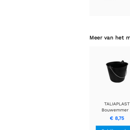
Meer van het 
TALIAPLAST
Bouwemmer 
Duurzame emme
€ 8,75
een capaciteit v
liter