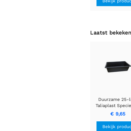
Bekijk produ
Laatst bekeke
Duurzame 25-li
Taliaplast Speci
Container
€ 9,65
Bekijk produ