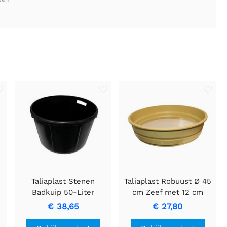
Taliaplast Stenen
Taliaplast Robuust Ø 45
Badkuip 50-Liter
cm Zeef met 12 cm
Rubberen Kuip
Hoogte voor Veelzijdig
€ 38,65
€ 27,80
Gebruik