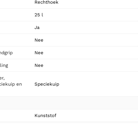
Rechthoek
25 l
Ja
Nee
ndgrip
Nee
ling
Nee
r,
ciekuip en
Speciekuip
Kunststof