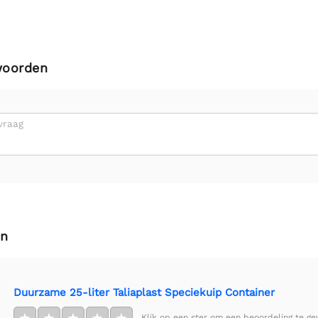
woorden
vraag
en
Duurzame 25-liter Taliaplast Speciekuip Container
Klik op een ster om een beoordeling te ge