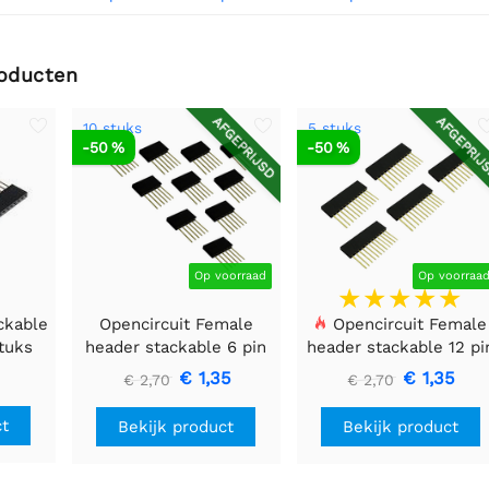
roducten
AFGEPRIJSD
AFGEPRIJ
10 stuks
5 stuks
-50 %
-50 %
Op voorraad
Op voorraa
ckable
Opencircuit Female
Opencircuit Female
stuks
header stackable 6 pin
header stackable 12 pi
- 10 stuks
- 5 stuks
€ 1,35
€ 1,35
€ 2,70
€ 2,70
ct
Bekijk product
Bekijk product