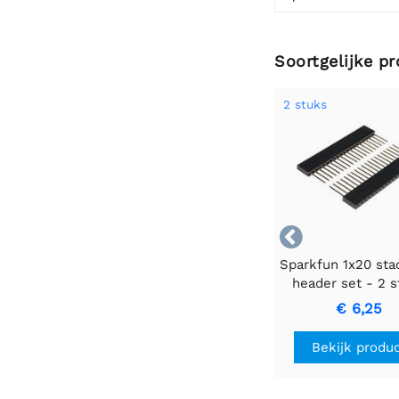
Soortgelijke p
2 stuks

Sparkfun 1x20 sta
header set - 2 
€ 6,25
Bekijk produ