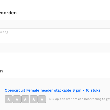
woorden
vraag
en
Opencircuit Female header stackable 8 pin - 10 stuks
★
★
★
★
★
Klik op een ster om een beoordeling te ge