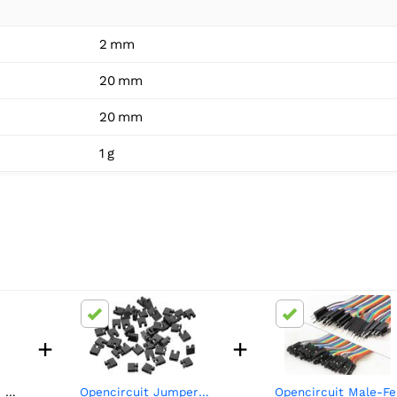
2 mm
20 mm
20 mm
1 g
+
+
Opencircuit Female header stackable 8 pin - 10 stuks
Opencircuit Jumper 2.54mm zwart - 50 stuks
Open