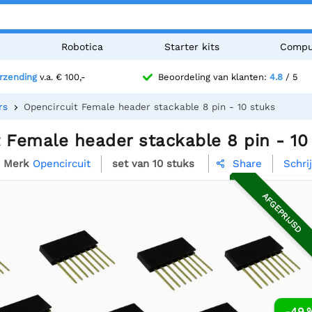
n
Robotica
Starter kits
Compu
erzending
v.a. € 100,-
Beoordeling van klanten:
4.8
/ 5
rs
Opencircuit Female header stackable 8 pin - 10 stuks
 Female header stackable 8 pin - 10
Merk
Opencircuit
set van 10 stuks
Schri
Share

AFGEPRIJSD
-49 