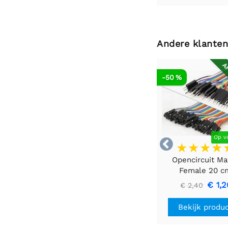
Andere klanten
AF
-50 %
Op v

Opencircuit Ma
Female 20 c
bandkabel 40 s
€ 1,2
€ 2,40
Bekijk produ