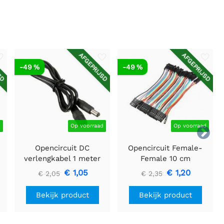
SD
AFGEPRIJSD
AFGEPRIJSD
-49 %
-49 %
d
Op voorraad
Op voorraad

Opencircuit DC
Opencircuit Female-
verlengkabel 1 meter
Female 10 cm
5,5mm x 2,1mm
bandkabel 40 stuks
€ 1,05
€ 1,20
€ 2,05
€ 2,35
Bekijk product
Bekijk product