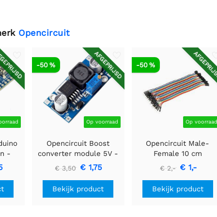
merk
Opencircuit
GEPRIJSD
AFGEPRIJSD
AFGEPRIJ
-50 %
-50 %
oorraad
Op voorraad
Op voorraa
duino
Opencircuit Boost
Opencircuit Male-
n -
converter module 5V -
Female 10 cm
rs
35V XL6009
bandkabel 40 stuks
5
€ 1,75
€ 1,-
€ 3,50
€ 2,-
ct
Bekijk product
Bekijk product