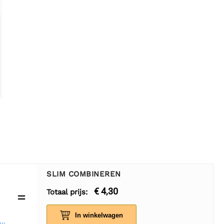
SLIM COMBINEREN
€ 4,30
Totaal prijs:
=
In winkelwagen
circuit Male-Female 20 cm bandkabel 40 stuks