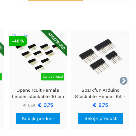
SD
AFGEPRIJSD
10 stuks
-48 %
d
Op voorraad

Opencircuit Female
Sparkfun Arduino
n
header stackable 10 pin
Stackable Header Kit -
- 10 stuks
R3
€ 0,75
€ 6,75
€ 1,45
Bekijk product
Bekijk product