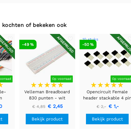
 kochten of bekeken ook
GEPRIJSD
AFGEPRIJSD
AFGEPRIJ
10 stuks
-49 %
-50 %
oorraad
Op voorraad
Op voorraa
le-
Velleman Breadboard
Opencircuit Female
m
830 punten - wit
header stackable 4 pi
tuks
- 10 stuks
0
€ 2,45
€ 1,-
€ 4,85
€ 2,-
ct
Bekijk product
Bekijk product