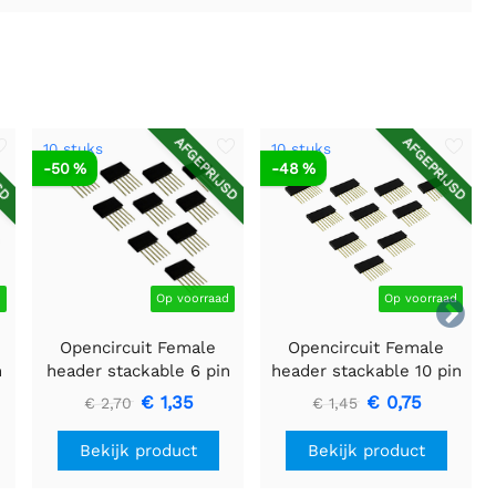
SD
AFGEPRIJSD
AFGEPRIJSD
10 stuks
10 stuks
-50 %
-48 %
d
Op voorraad
Op voorraad

Opencircuit Female
Opencircuit Female
n
header stackable 6 pin
header stackable 10 pin
- 10 stuks
- 10 stuks
€ 1,35
€ 0,75
€ 2,70
€ 1,45
Bekijk product
Bekijk product