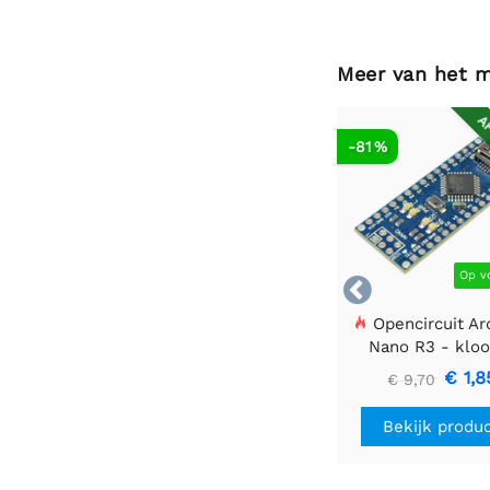
Meer van het 
AF
-81 %
Op v

Opencircuit Ar
Nano R3 - kloo
zonder heade
€ 1,8
€ 9,70
Bekijk produ