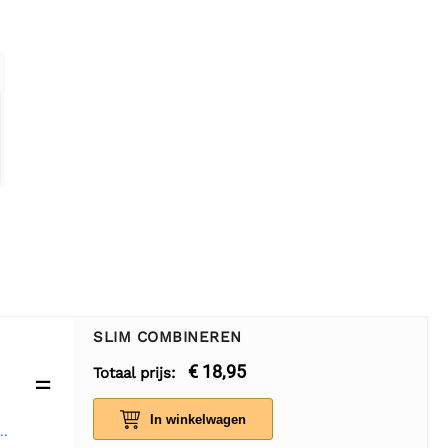
SLIM COMBINEREN
€ 18,95
Totaal prijs:
=
In winkelwagen
t converter module 5V - 35V XL6009