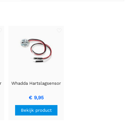
r
Whadda Hartslagsensor
4
€ 9,95
Bekijk product