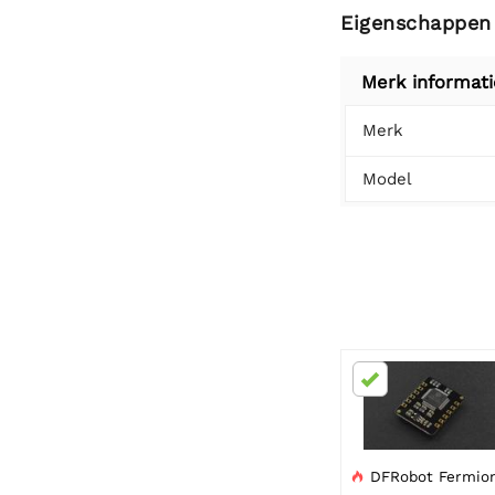
Eigenschappen
Merk informati
Merk
Model
DFRobot Fermion: MAX30102 hartslag- en oximetersensor 
