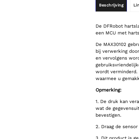
Beschrijving
Li
De DFRobot hartsl
een MCU met hartsl
De MAX30102 gebru
bij verwerking do
en vervolgens word
gebruiksvriendelijk
wordt verminderd.
waarmee u gemakke
Opmerking:
1. De druk kan ver
wat de gegevensuit
bevestigen.
2. Draag de sensor 
3. Dit product is 