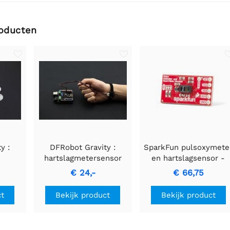
roducten
y :
DFRobot Gravity :
SparkFun pulsoxymete
hartslagmetersensor
en hartslagsensor -
ensor
voor Arduino
MAX30101 & MAX3266
€ 24,-
€ 66,75
uino
(Qwiic)
ct
Bekijk product
Bekijk product