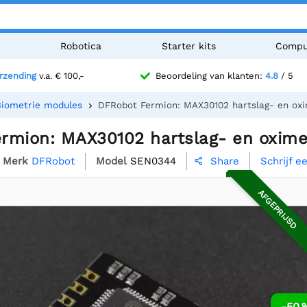
n
Robotica
Starter kits
Compu
erzending
v.a. € 100,-
Beoordeling van klanten:
4.8
/ 5
Biometrie modules
DFRobot Fermion: MAX30102 hartslag- en oxi
rmion: MAX30102 hartslag- en oxime
Merk
DFRobot
Model
SEN0344
Schrijf e
Share

AFGEPRIJSD
-50 