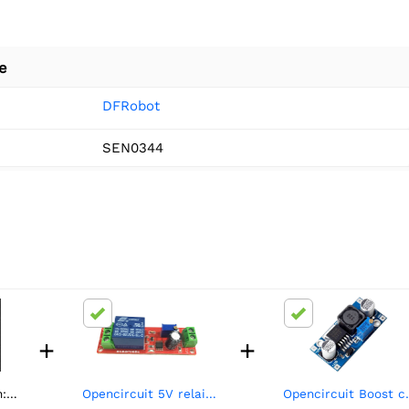
e
DFRobot
SEN0344
+
+
V2.0
Opencircuit 5V relais met instelbare vertraging (0S - 10S)
Opencircuit Boos