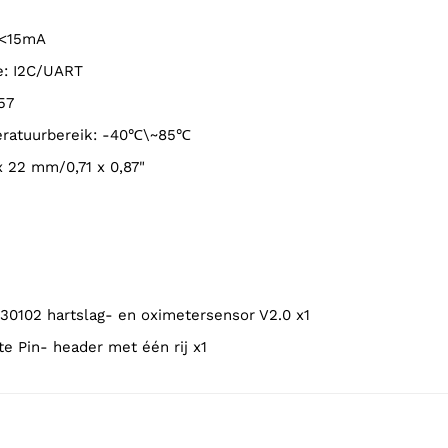
 <15mA
e: I2C/UART
57
peratuurbereik: -40℃\~85℃
 x 22 mm/0,71 x 0,87"
30102 hartslag- en oximetersensor V2.0 x1
te Pin- header met één rij x1