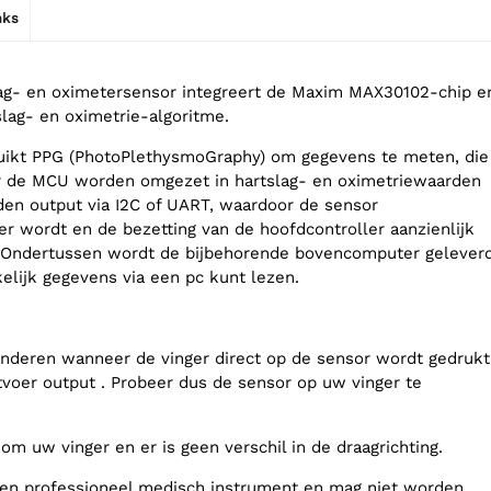
nks
ag- en oximetersensor integreert de Maxim MAX30102-chip e
ag- en oximetrie-algoritme.
ikt PPG (PhotoPlethysmoGraphy) om gegevens te meten, die
or de MCU worden omgezet in hartslag- en oximetriewaarden
en output via I2C of UART, waardoor de sensor
er wordt en de bezetting van de hoofdcontroller aanzienlijk
 Ondertussen wordt de bijbehorende bovencomputer gelever
lijk gegevens via een pc kunt lezen.
anderen wanneer de vinger direct op de sensor wordt gedrukt
voer output . Probeer dus de sensor op uw vinger te
om uw vinger en er is geen verschil in de draagrichting.
geen professioneel medisch instrument en mag niet worden