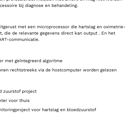
cessoire bij diagnose en behandeling.
uitgerust met een microprocessor die hartslag en oximetrie-
t, die de relevante gegevens direct kan output . En het
ART-communicatie.
ler met geïntegreerd algoritme
nnen rechtstreeks via de hostcomputer worden gelezen
ed zuurstof project
eter voor thuis
nitoringproject voor hartslag en bloedzuurstof