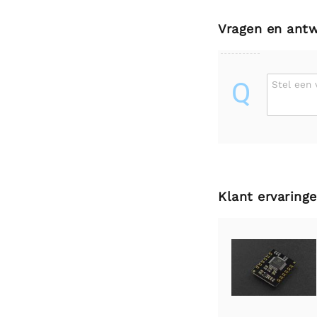
Vragen en ant
Q
Stel een 
Klant ervaring