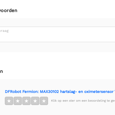
woorden
vraag
en
DFRobot Fermion: MAX30102 hartslag- en oximetersensor 
★
★
★
★
★
Klik op een ster om een beoordeling te ge