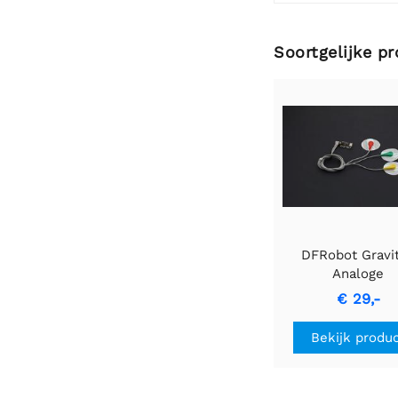
Soortgelijke p
DFRobot Gravit
Analoge
hartslagmonitors
€ 29,-
(ECG) voor Ard
Bekijk produ