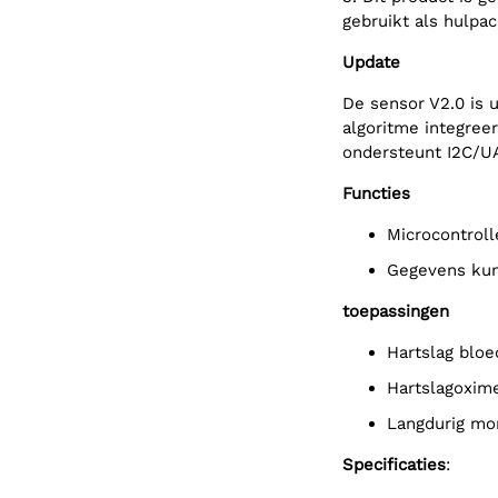
gebruikt als hulpac
Update
De sensor V2.0 is 
algoritme integreer
ondersteunt I2C/U
Functies
Microcontrol
Gegevens ku
toepassingen
Hartslag blo
Hartslagoxim
Langdurig mo
Specificaties
: