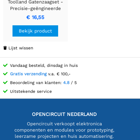
Toolland Gatenzaagset -
Precisie-geëngineerde
zaagbladen voor diverse
€ 16,55
materialen
Bekijk product
Lijst wissen

Vandaag besteld, dinsdag in huis
Gratis verzending
v.a. € 100,-
Beoordeling van klanten:
4.8
/ 5
Uitstekende service
OPENCIRCUIT NEDERLAND
Opencircuit verkoopt elektronica
componenten en modules voor prototyping,
leerzame projecten en huis automatisering.