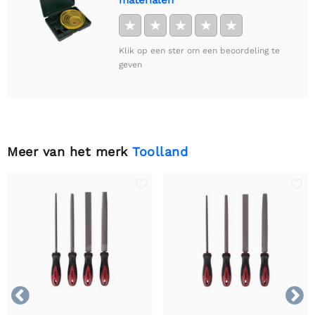
materialen
★
★
★
★
★
Klik op een ster om een beoordeling te
geven
Meer van het merk
Toolland

