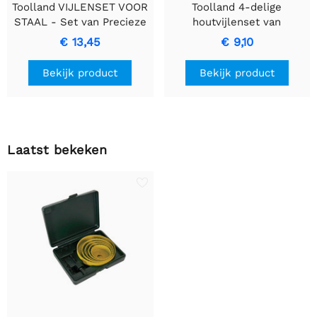
Toolland VIJLENSET VOOR
Toolland 4-delige
STAAL - Set van Precieze
houtvijlenset van
Metaalbewerkingsvijlen
hoogwaardig koolstofstaal
€ 13,45
€ 9,10
- 20 cm
Bekijk product
Bekijk product
Laatst bekeken