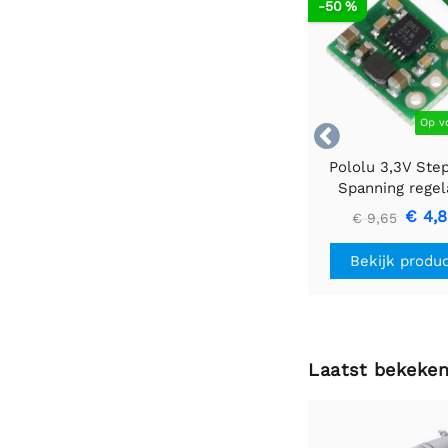
AF
-50 %
Op v

Pololu 3,3V Ste
Spanning regel
U1V10F3
€ 4,
€ 9,65
Bekijk produ
Laatst bekeke