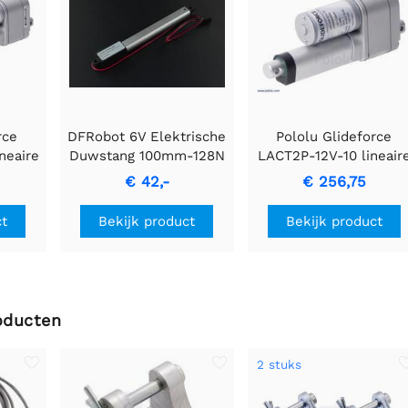
rce
DFRobot 6V Elektrische
Pololu Glideforce
neaire
Duwstang 100mm-128N
LACT2P-12V-10 lineair
icht
actuator voor licht
€ 42,-
€ 256,75
back:
gebruik met feedback
7" / s,
25kgf, 2" slag, 1,1"/s, 12
ct
Bekijk product
Bekijk product
oducten
2 stuks