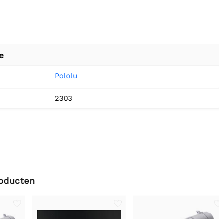
e
Pololu
2303
roducten