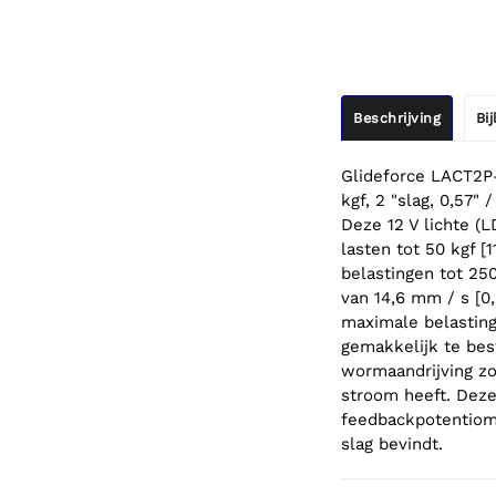
Beschrijving
Bi
Glideforce LACT2P-
kgf, 2 "slag, 0,57" /
Deze 12 V lichte (L
lasten tot 50 kgf [
belastingen tot 25
van 14,6 mm / s [0,
maximale belasting
gemakkelijk te bes
wormaandrijving zor
stroom heeft. Deze
feedbackpotentiome
slag bevindt.