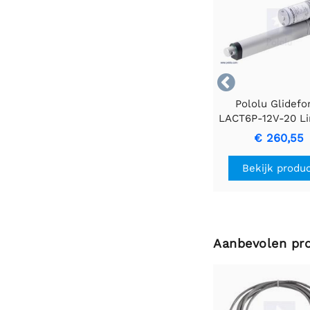

Pololu Glidefo
LACT6P-12V-20 Li
actuator voor l
€ 260,55
gebruik met feed
50 kgf, 6 "slag, 0,5
Bekijk produ
12 V
Aanbevolen pr