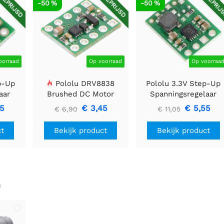
GEPRIJSD
AFGEPRIJSD
AFGEPRIJ
-50 %
-50 %
oorraad
Op voorraad
Op voorraa
p-Up
Pololu DRV8838
Pololu 3.3V Step-Up
aar
Brushed DC Motor
Spanningsregelaar
Driver
U1V11F3
85
€ 3,45
€ 5,55
€ 6,90
€ 11,05
ct
Bekijk product
Bekijk product
n