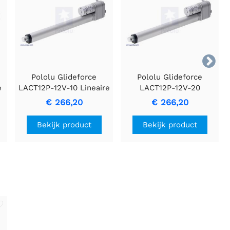

Pololu Glideforce
Pololu Glideforce
e
LACT12P-12V-10 Lineaire
LACT12P-12V-20
actuator voor licht
Lineaire actuator voor
€ 266,20
€ 266,20
:
gebruik met feedback:
licht gebruik met
V
25 kgf, 12 "slag, 1,1" / s,
feedback: 50 kgf, 12
Bekijk product
Bekijk product
12 V
"slag, 0,57" / s, 12 V