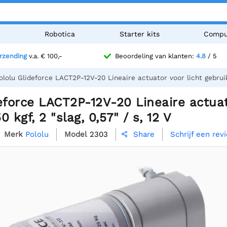
n
Robotica
Starter kits
Compu
erzending
v.a. € 100,-
Beoordeling van klanten:
4.8
/ 5
ololu Glideforce LACT2P-12V-20 Lineaire actuator voor licht gebruik
eforce LACT2P-12V-20 Lineaire actuat
 kgf, 2 "slag, 0,57" / s, 12 V
Merk
Pololu
Model
2303
Schrijf een rev
Share
