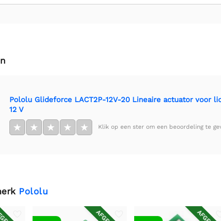
en
Pololu Glideforce LACT2P-12V-20 Lineaire actuator voor lich
12 V
★
★
★
★
★
Klik op een ster om een beoordeling te ge
merk
Pololu