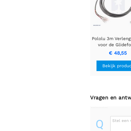
Pololu 3m Verleng
voor de Glidef
Light-Duty / Me
€ 48,55
Duty Lineair
Actuatoren m
Bekijk produ
Feedback
Vragen en ant
Q
Stel een 