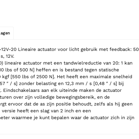
jlagen
12V-20 Lineaire actuator voor licht gebruik met feedback: 50
 s, 12V.
D) lineaire actuator met een tandwielreductie van 20: 1 kan
110 lbs of 500 N] heffen en is bestand tegen statische
0 kgf [550 lbs of 2500 N]. Het heeft een maximale snelheid
57 ″ / s] zonder belasting en 12,3 mm / s [0,48 ″ / s] bij
. Eindschakelaars aan elk uiteinde maken de actuator
turen over zijn volledige bewegingsbereik, en de
gt ervoor dat de as zijn positie behoudt, zelfs als hij geen
 versie heeft een slag van 2 inch en een
ter waarmee je kunt bepalen waar de actuator zich in zijn