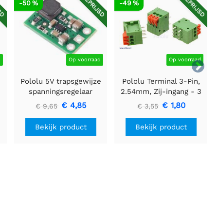
SD
AFGEPRIJSD
AFGEPRIJSD
-50 %
-49 %
d
Op voorraad
Op voorraad

Pololu 5V trapsgewijze
Pololu Terminal 3-Pin,
spanningsregelaar
2.54mm, Zij-ingang - 3
U3V16F5
stuks
€ 4,85
€ 1,80
€ 9,65
€ 3,55
Bekijk product
Bekijk product