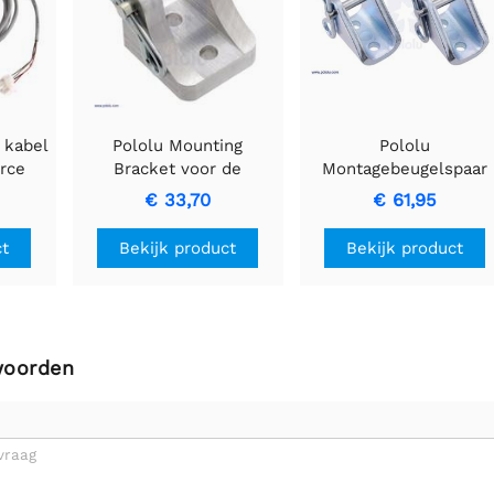
 kabel
Pololu Mounting
Pololu
orce
Bracket voor de
Montagebeugelspaar
dium-
Glideforce Light-Duty
voor Glideforce Light-
€ 33,70
€ 61,95
e
Lineaire Actuators -
Duty lineaire
et
Aluminium
aandrijvingen - Staal - 
ct
Bekijk product
Bekijk product
stuks
woorden
vraag