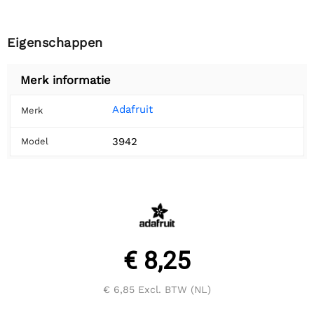
Eigenschappen
Merk informatie
Adafruit
Merk
3942
Model
€ 8,25
€ 6,85
Excl. BTW (NL)