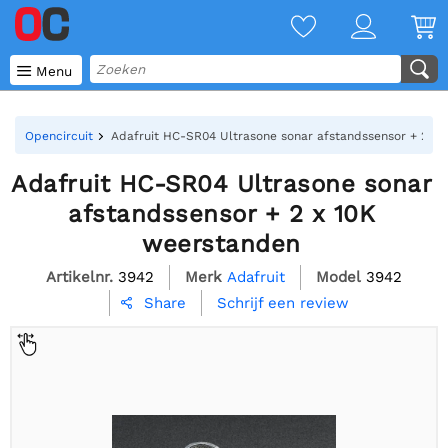

Menu
Opencircuit
Adafruit HC-SR04 Ultrasone sonar afstandssensor + 2 x
Adafruit HC-SR04 Ultrasone sonar
afstandssensor + 2 x 10K
weerstanden
Artikelnr.
3942
Merk
Adafruit
Model
3942
Schrijf een review
Share
