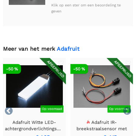
Klik op een ster om een beoordeling te
geven
Meer van het merk
Adafruit
AFGEPRIJSD
AFGEPRIJSD
-50 %
-50 %


Op voorraad
Op voorraad
Adafruit Witte LED-
Adafruit IR-
achtergrondverlichtingsmodule
breekstraalsensor met
- Klein 12 mm x 40 mm
premium draadheader