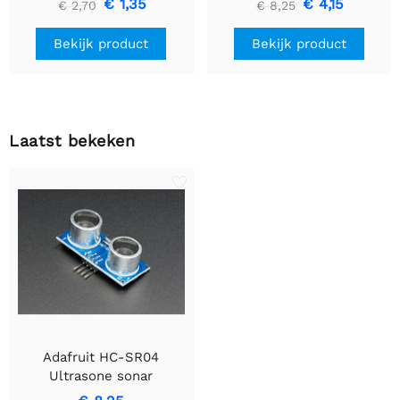
€ 1,35
€ 4,15
€ 2,70
€ 8,25
header einden - 5 mm
LED's
Bekijk product
Bekijk product
Laatst bekeken
Adafruit HC-SR04
Ultrasone sonar
afstandssensor + 2 x 10K