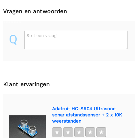
Vragen en antwoorden
Q
Stel een vraag
Klant ervaringen
Adafruit HC-SR04 Ultrasone
sonar afstandssensor + 2 x 10K
weerstanden
★
★
★
★
★