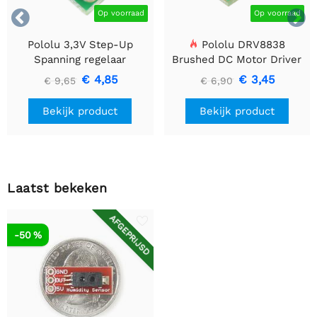


Op voorraad
Op voorraad
Pololu 3,3V Step-Up
Pololu DRV8838
Spanning regelaar
Brushed DC Motor Driver
U1V10F3
€ 4,85
€ 3,45
€ 9,65
€ 6,90
Bekijk product
Bekijk product
Laatst bekeken
AFGEPRIJSD
-50 %