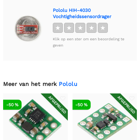
Pololu HIH-4030
Vochtigheidssensordrager
★
★
★
★
★
Klik op een ster om een beoordeling te
geven
Meer van het merk
Pololu
AFGEPRIJSD
AFGEPRIJSD
-50 %
-50 %