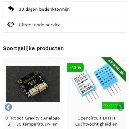
30 dagen bedenktermijn
Uitstekende service
Soortgelijke producten
AFGEPRIJSD
-49 %


Op voorraad
DFRobot Gravity : Analoge
Opencircuit DHT11
SHT30 temperatuur- en
Luchtvochtigheid en