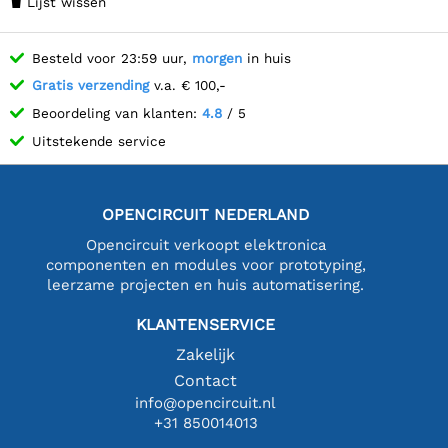
Lijst wissen

Besteld voor 23:59 uur,
morgen
in huis
Gratis verzending
v.a. € 100,-
Beoordeling van klanten:
4.8
/ 5
Uitstekende service
OPENCIRCUIT NEDERLAND
Opencircuit verkoopt elektronica
componenten en modules voor prototyping,
leerzame projecten en huis automatisering.
KLANTENSERVICE
Zakelijk
Contact
info@opencircuit.nl
+31 850014013