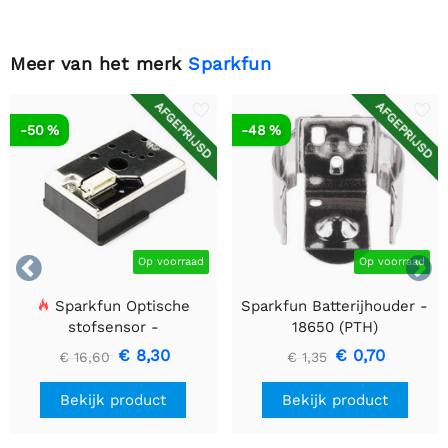
Meer van het merk
Sparkfun
AFGEPRIJSD
AFGEPRIJSD
-50 %
-48 %


Op voorraad
Op voorraad
Sparkfun Optische
Sparkfun Batterijhouder -
stofsensor -
18650 (PTH)
GP2Y1010AU0F
€ 8,30
€ 0,70
€ 16,60
€ 1,35
Bekijk product
Bekijk product