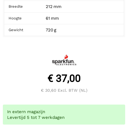
212 mm
Breedte
61 mm
Hoogte
720 g
Gewicht
€ 37,00
€ 30,60
Excl. BTW (NL)
In extern magazijn
Levertijd 5 tot 7 werkdagen