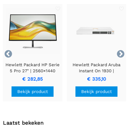


Hewlett Packard HP Serie
Hewlett Packard Aruba
5 Pro 27" | 2560×1440
Instant On 1930 |
QHD IPS | 100 Hz | HDMI &
Beheerde L2/L3 Switch |
€ 282,85
€ 335,10
DisplayPort | Ergonomisch
24 Poorten | Gigabit
verstelbaar | Monitor
Ethernet (10/100/1000
Bekijk product
Bekijk product
Mbps) + 4 SFP/SFP+ | 1U
Rack | Wit
Laatst bekeken