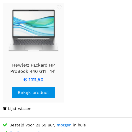
Hewlett Packard HP
ProBook 440 G11 | 14''
WUXGA IPS | Intel Core
€ 1.111,50
Ultra 7 155U | 16GB DDR5 |
512GB SSD | W11 Pro
Bekijk product
Lijst wissen

Besteld voor 23:59 uur,
morgen
in huis