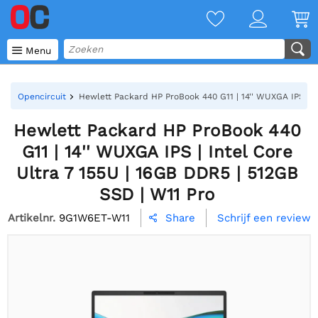

Menu
Opencircuit
Hewlett Packard HP ProBook 440 G11 | 14'' WUXGA IPS | I
Hewlett Packard HP ProBook 440
G11 | 14'' WUXGA IPS | Intel Core
Ultra 7 155U | 16GB DDR5 | 512GB
SSD | W11 Pro
Artikelnr.
9G1W6ET-W11
Schrijf een review
Share
