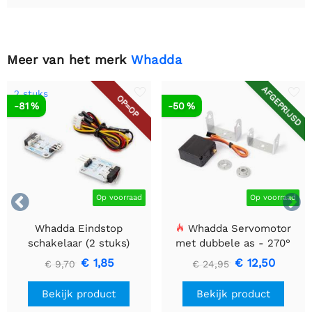
Meer van het merk
Whadda
AFGEPRIJSD
2 stuks
OP=OP
-81 %
-50 %


Op voorraad
Op voorraad
Whadda Eindstop
Whadda Servomotor
schakelaar (2 stuks)
met dubbele as - 270°
€ 1,85
€ 12,50
€ 9,70
€ 24,95
Bekijk product
Bekijk product