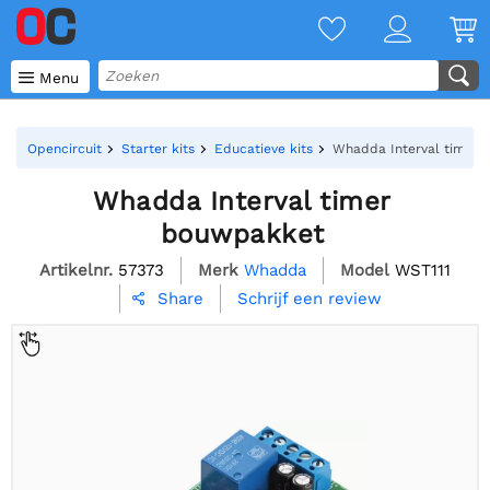

Menu
Opencircuit
Starter kits
Educatieve kits
Whadda Interval timer
Whadda Interval timer
bouwpakket
Artikelnr.
57373
Merk
Whadda
Model
WST111
Schrijf een review
Share
