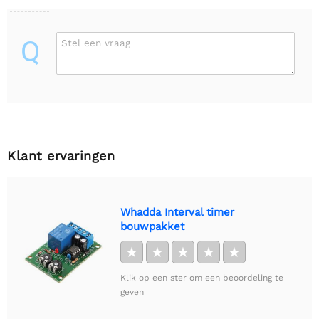
Q
Stel een vraag
Klant ervaringen
Whadda Interval timer
bouwpakket
★
★
★
★
★
Klik op een ster om een beoordeling te
geven