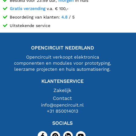
Besteld voor 23:59 uur,
morgen
in huis
Gratis verzending
v.a. € 100,-
Beoordeling van klanten:
4.8
/ 5
Uitstekende service
OPENCIRCUIT NEDERLAND
Opencircuit verkoopt elektronica
componenten en modules voor prototyping,
leerzame projecten en huis automatisering.
KLANTENSERVICE
Zakelijk
Contact
info@opencircuit.nl
+31 850014013
SOCIALS