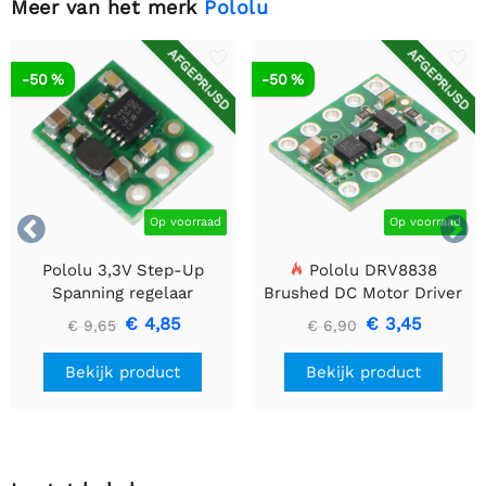
Meer van het merk
Pololu
AFGEPRIJSD
AFGEPRIJSD
-50 %
-50 %


Op voorraad
Op voorraad
Pololu 3,3V Step-Up
Pololu DRV8838
Spanning regelaar
Brushed DC Motor Driver
U1V10F3
€ 4,85
€ 3,45
€ 9,65
€ 6,90
Bekijk product
Bekijk product