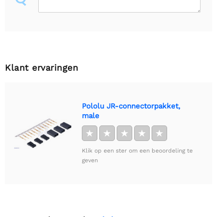
Klant ervaringen
Pololu JR-connectorpakket,
male
★
★
★
★
★
Klik op een ster om een beoordeling te
geven