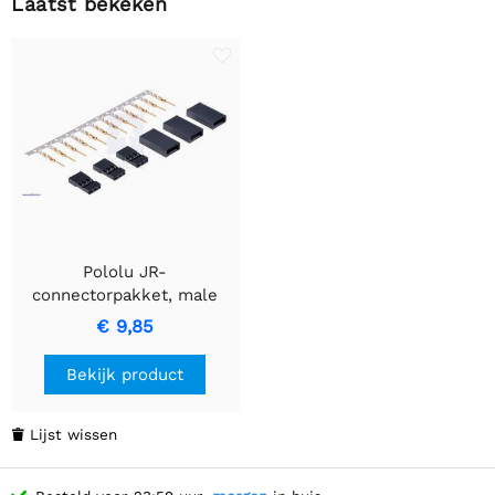
Laatst bekeken
Pololu JR-
connectorpakket, male
€ 9,85
Bekijk product
Lijst wissen
