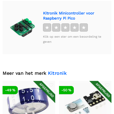
Kitronik Minicontroller voor
Raspberry Pi Pico
★
★
★
★
★
Klik op een ster om een beoordeling te
geven
Meer van het merk
Kitronik
AFGEPRIJSD
AFGEPRIJSD
-49 %
-50 %