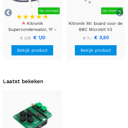


Op voorraad
Op voorraad
Kitronik
Kitronik MI: board voor de
Supercondensator, 1F -
BBC Microbit V2
5.5V - 1 stuk
€ 1,10
€ 3,50
€ 2,15
€ 7,-
Bekijk product
Bekijk product
Laatst bekeken