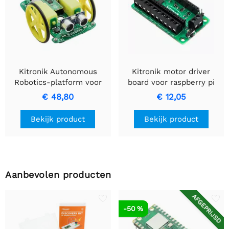
Kitronik Autonomous
Kitronik motor driver
Robotics-platform voor
board voor raspberry pi
Pico
Pico
€ 48,80
€ 12,05
Bekijk product
Bekijk product
Aanbevolen producten
AFGEPRIJSD
-50 %