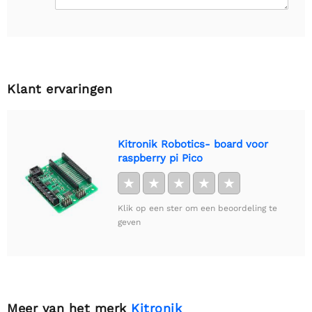
Klant ervaringen
Kitronik Robotics- board voor
raspberry pi Pico
★
★
★
★
★
Klik op een ster om een beoordeling te
geven
Meer van het merk
Kitronik