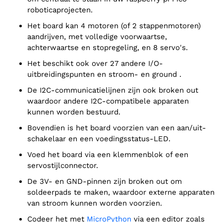
roboticaprojecten.
Het board kan 4 motoren (of 2 stappenmotoren)
aandrijven, met volledige voorwaartse,
achterwaartse en stopregeling, en 8 servo's.
Het beschikt ook over 27 andere I/O-
uitbreidingspunten en stroom- en ground .
De I2C-communicatielijnen zijn ook broken out
waardoor andere I2C-compatibele apparaten
kunnen worden bestuurd.
Bovendien is het board voorzien van een aan/uit-
schakelaar en een voedingsstatus-LED.
Voed het board via een klemmenblok of een
servostijlconnector.
De 3V- en GND-pinnen zijn broken out om
soldeerpads te maken, waardoor externe apparaten
van stroom kunnen worden voorzien.
Codeer het met
MicroPython
via een editor zoals