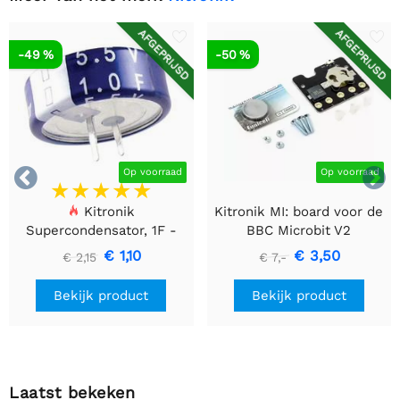
AFGEPRIJSD
AFGEPRIJSD
-49 %
-50 %


Op voorraad
Op voorraad
Kitronik
Kitronik MI: board voor de
Supercondensator, 1F -
BBC Microbit V2
5.5V - 1 stuk
€ 1,10
€ 3,50
€ 2,15
€ 7,-
Bekijk product
Bekijk product
Laatst bekeken