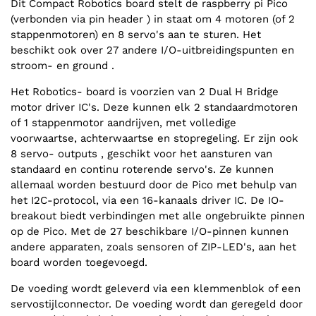
Dit Compact Robotics board stelt de raspberry pi Pico
(verbonden via pin header ) in staat om 4 motoren (of 2
stappenmotoren) en 8 servo's aan te sturen. Het
beschikt ook over 27 andere I/O-uitbreidingspunten en
stroom- en ground .
Het Robotics- board is voorzien van 2 Dual H Bridge
motor driver IC's. Deze kunnen elk 2 standaardmotoren
of 1 stappenmotor aandrijven, met volledige
voorwaartse, achterwaartse en stopregeling. Er zijn ook
8 servo- outputs , geschikt voor het aansturen van
standaard en continu roterende servo's. Ze kunnen
allemaal worden bestuurd door de Pico met behulp van
het I2C-protocol, via een 16-kanaals driver IC. De IO-
breakout biedt verbindingen met alle ongebruikte pinnen
op de Pico. Met de 27 beschikbare I/O-pinnen kunnen
andere apparaten, zoals sensoren of ZIP-LED's, aan het
board worden toegevoegd.
De voeding wordt geleverd via een klemmenblok of een
servostijlconnector. De voeding wordt dan geregeld door