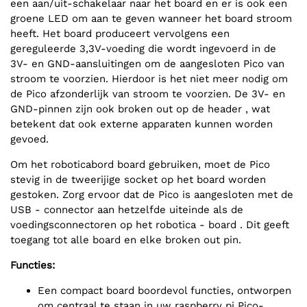
een aan/uit-schakelaar naar het board en er is ook een
groene LED om aan te geven wanneer het board stroom
heeft. Het board produceert vervolgens een
gereguleerde 3,3V-voeding die wordt ingevoerd in de
3V- en GND-aansluitingen om de aangesloten Pico van
stroom te voorzien. Hierdoor is het niet meer nodig om
de Pico afzonderlijk van stroom te voorzien. De 3V- en
GND-pinnen zijn ook broken out op de header , wat
betekent dat ook externe apparaten kunnen worden
gevoed.
Om het roboticabord board gebruiken, moet de Pico
stevig in de tweerijige socket op het board worden
gestoken. Zorg ervoor dat de Pico is aangesloten met de
USB - connector aan hetzelfde uiteinde als de
voedingsconnectoren op het robotica - board . Dit geeft
toegang tot alle board en elke broken out pin.
Functies:
Een compact board boordevol functies, ontworpen
om centraal te staan in uw raspberry pi Pico-