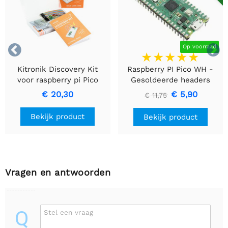


Op voorraad
Kitronik Discovery Kit
Raspberry PI Pico WH -
voor raspberry pi Pico
Gesoldeerde headers
(inclusief Pico)
€ 20,30
€ 5,90
€ 11,75
Bekijk product
Bekijk product
Vragen en antwoorden
Q
Stel een vraag