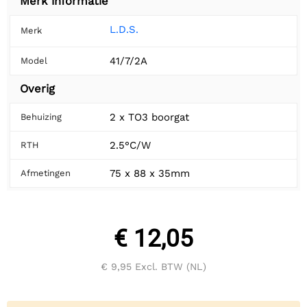
Merk informatie
L.D.S.
Merk
41/7/2A
Model
Overig
2 x TO3 boorgat
Behuizing
2.5°C/W
RTH
75 x 88 x 35mm
Afmetingen
€ 12,05
€ 9,95
Excl. BTW (NL)