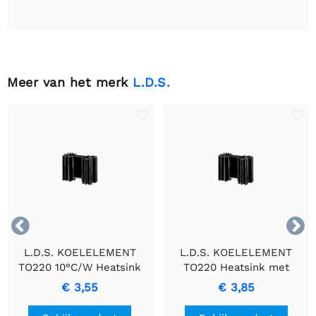
Meer van het merk
L.D.S.


L.D.S. KOELELEMENT
L.D.S. KOELELEMENT
TO220 10°C/W Heatsink
TO220 Heatsink met
voor Optimale
Pinnen
€ 3,55
€ 3,85
Warmteafvoer