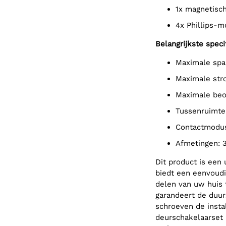
1x magnetisc
4x Phillips-
Belangrijkste specif
Maximale sp
Maximale st
Maximale be
Tussenruimt
Contactmodu
Afmetingen:
Dit product is een
biedt een eenvoudi
delen van uw huis 
garandeert de duur
schroeven de insta
deurschakelaarset 