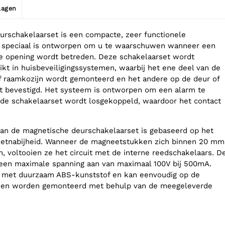
jlagen
rschakelaarset is een compacte, zeer functionele
e speciaal is ontworpen om u te waarschuwen wanneer een
re opening wordt betreden. Deze schakelaarset wordt
ikt in huisbeveiligingssystemen, waarbij het ene deel van de
f raamkozijn wordt gemonteerd en het andere op de deur of
t bevestigd. Het systeem is ontworpen om een alarm te
de schakelaarset wordt losgekoppeld, waardoor het contact
 van de magnetische deurschakelaarset is gebaseerd op het
eetnabijheid. Wanneer de magneetstukken zich binnen 20 mm
n, voltooien ze het circuit met de interne reedschakelaars. D
 een maximale spanning aan van maximaal 100V bij 500mA.
d met duurzaam ABS-kunststof en kan eenvoudig op de
ken worden gemonteerd met behulp van de meegeleverde