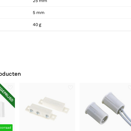
25 mm
5 mm
40 g
roducten
GEPRIJSD
oorraad