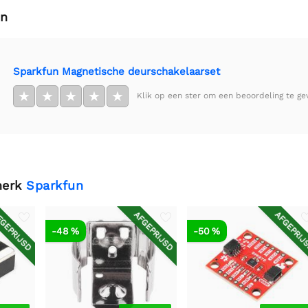
en
Sparkfun Magnetische deurschakelaarset
★
★
★
★
★
Klik op een ster om een beoordeling te ge
merk
Sparkfun
GEPRIJSD
AFGEPRIJSD
AFGEPRIJ
-48 %
-50 %