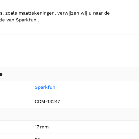
ls, zoals maattekeningen, verwijzen wij u naar de
ie van Sparkfun .
e
Sparkfun
COM-13247
17 mm