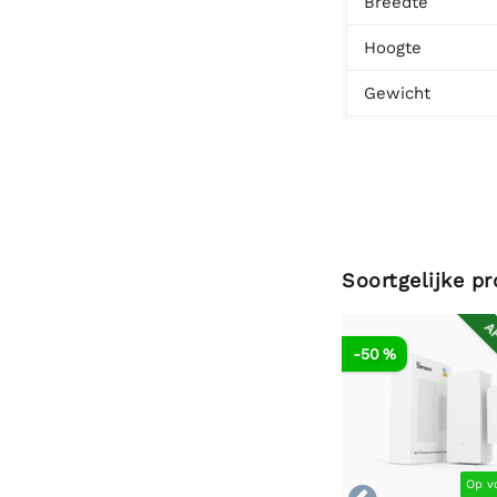
Breedte
Hoogte
Gewicht
Soortgelijke p
AF
-50 %
Op v