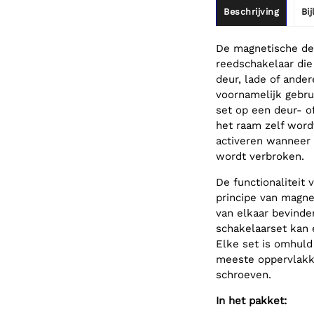
Beschrijving
Bi
De magnetische deu
reedschakelaar di
deur, lade of ande
voornamelijk gebru
set op een deur- o
het raam zelf word
activeren wanneer 
wordt verbroken.
De functionaliteit
principe van magn
van elkaar bevinde
schakelaarset kan
Elke set is omhul
meeste oppervlak
schroeven.
In het pakket: