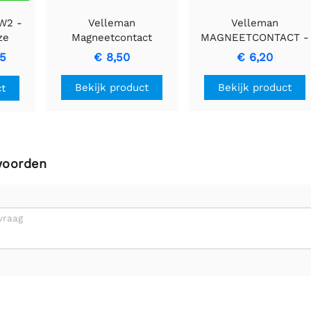
W2 -
Velleman
Velleman
ze
Magneetcontact
MAGNEETCONTACT -
sor
Magnetische
Betrouwbare
25
€ 8,50
€ 6,20
Connectiviteitsoplossing
beveiligingsoplossing
met NC-configuratie
Bekijk product
Bekijk product
ct
woorden
vraag