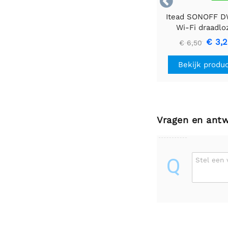

Itead SONOFF D
Wi-Fi draadlo
deur-/raamsen
€ 3,
€ 6,50
Bekijk produ
Vragen en ant
Q
Stel een 