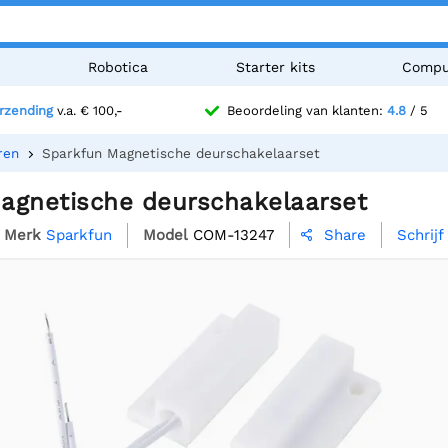
n
Robotica
Starter kits
Compu
erzending
v.a. € 100,-
Beoordeling van klanten:
4.8
/ 5
ren
Sparkfun Magnetische deurschakelaarset
agnetische deurschakelaarset
Merk
Sparkfun
Model
COM-13247
Schrij
Share
