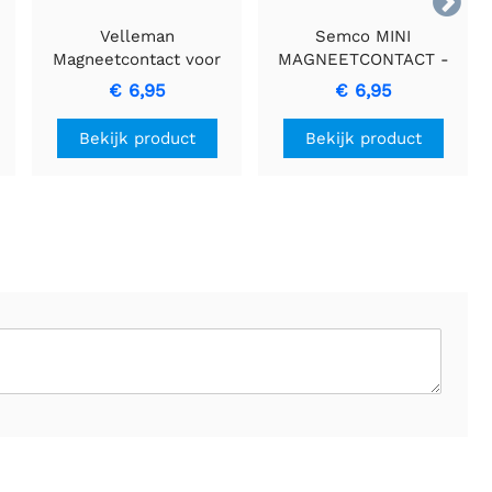

Velleman
Semco MINI
Magneetcontact voor
MAGNEETCONTACT -
veilige en efficiënte
Compact en Veilig
€ 6,95
€ 6,95
prestaties.
Bewakingsapparaat
Bekijk product
Bekijk product