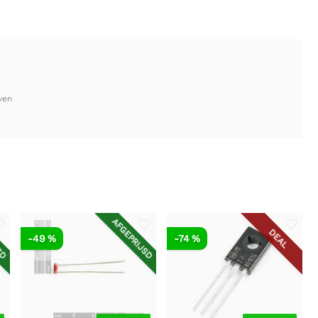
ven
SD
AFGEPRIJSD
DEAL
-49 %
-74 %