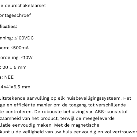
he deurschakelaarset
montageschroef
icaties:
anning: ≤100VDC
room: ≤500mA
oordeling: ≤10W
e: 20 ± 5 mm
s: NEE
 34×41×6,5 mm
 uitstekende aanvulling op elk huisbeveiligingssysteem. Het
ge en efficiënte manier om de toegang tot verschillende
te controleren. De robuuste behuizing van ABS-kunststof
zaamheid van het product, terwijl de meegeleverde
llatie eenvoudig maken. Met de magnetische
kunt u de veiligheid van uw huis eenvoudig en vol vertrouwe