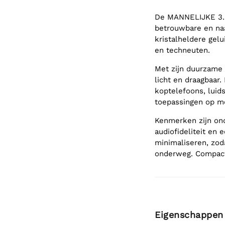
De MANNELIJKE 3.5m
betrouwbare en naa
kristalheldere gelu
en techneuten.
Met zijn duurzame o
licht en draagbaar.
koptelefoons, luid
toepassingen op m
Kenmerken zijn on
audiofideliteit en
minimaliseren, zoda
onderweg. Compact,
Eigenschappen