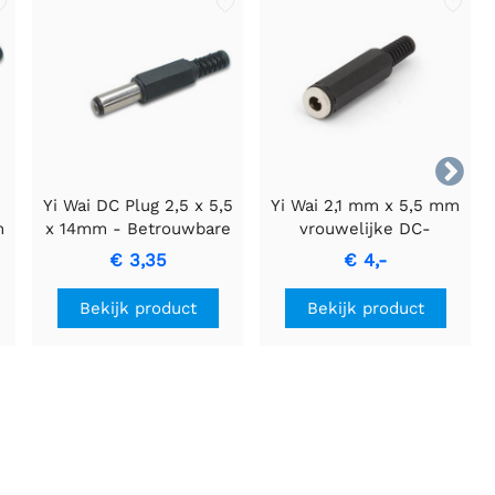

Yi Wai DC Plug 2,5 x 5,5
Yi Wai 2,1 mm x 5,5 mm
m
x 14mm - Betrouwbare
vrouwelijke DC-
energievoorziening voor
voedingsconnector
€ 3,35
€ 4,-
elektronica
Bekijk product
Bekijk product