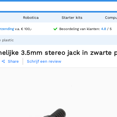
n
Robotica
Starter kits
Compu
erzending
v.a. € 100,-
Beoordeling van klanten:
4.8
/ 5
 plastic
elijke 3.5mm stereo jack in zwarte p
Schrijf een review
Share
