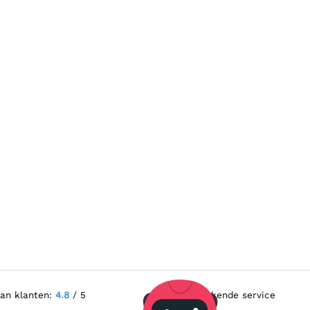
van klanten:
4.8
/ 5
Uitstekende service