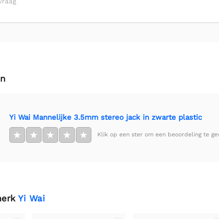
vraag
en
Yi Wai Mannelijke 3.5mm stereo jack in zwarte plastic
★
★
★
★
★
Klik op een ster om een beoordeling te ge
merk
Yi Wai