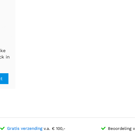
jke
ck in
c
ct
Gratis verzending
v.a. € 100,-
Beoordeling 