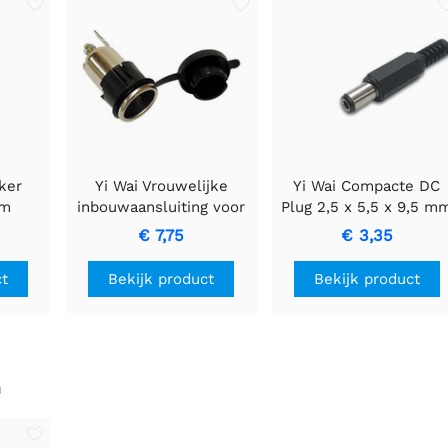
ker
Yi Wai Vrouwelijke
Yi Wai Compacte DC
mm
inbouwaansluiting voor
Plug 2,5 x 5,5 x 9,5 m
ge
auto automotive
Aansluitoplossing
€ 7,75
€ 3,35
connector
ct
Bekijk product
Bekijk product
n