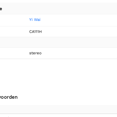
e
Yi Wai
CA111H
stereo
woorden