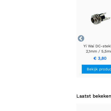

Yi Wai DC-stek
2,1mm / 5,5
chassismonta
€ 3,80
connector
Bekijk produ
Laatst bekeke