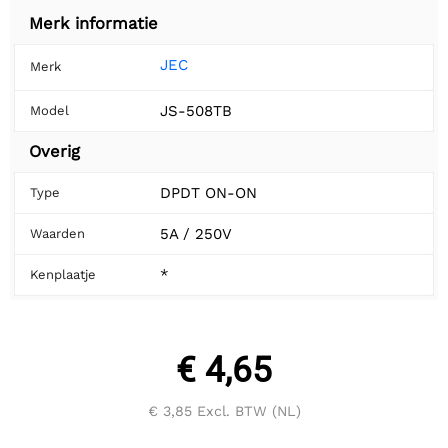
Merk informatie
JEC
Merk
JS-508TB
Model
Overig
DPDT ON-ON
Type
5A / 250V
Waarden
*
Kenplaatje
€ 4,65
€ 3,85
Excl. BTW (NL)