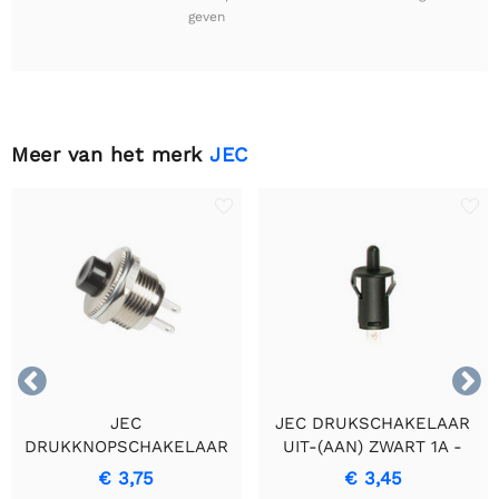
geven
Meer van het merk
JEC


JEC
JEC DRUKSCHAKELAAR
DRUKKNOPSCHAKELAAR
UIT-(AAN) ZWART 1A -
OFF-(ON) ZWART
250V
€ 3,75
€ 3,45