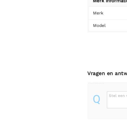
Merk informati
Merk
Model
Vragen en ant
Q
Stel een 