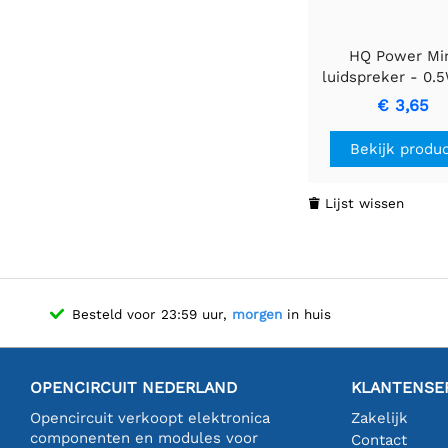
HQ Power Mi
luidspreker - 0.5
ohm - Ø 50
€ 3,65
Bekijk produ
Lijst wissen

Besteld voor 23:59 uur,
morgen
in huis
OPENCIRCUIT NEDERLAND
KLANTENSE
Opencircuit verkoopt elektronica
Zakelijk
componenten en modules voor
Contact