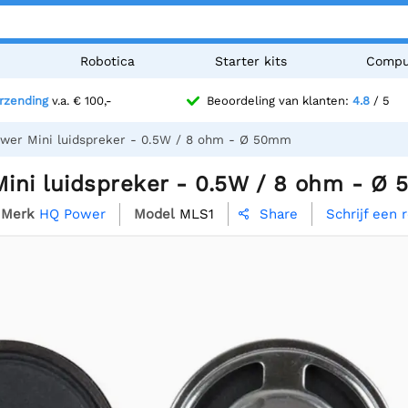
n
Robotica
Starter kits
Compu
erzending
v.a. € 100,-
Beoordeling van klanten:
4.8
/ 5
wer Mini luidspreker - 0.5W / 8 ohm - Ø 50mm
ini luidspreker - 0.5W / 8 ohm - Ø
Merk
HQ Power
Model
MLS1
Schrijf een 
Share
