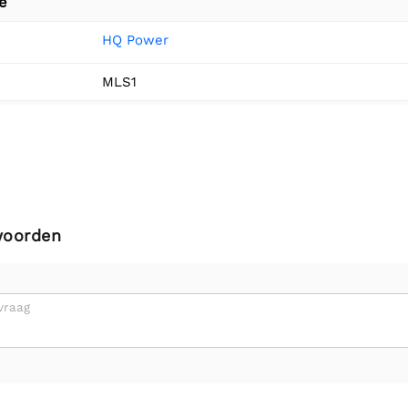
e
HQ Power
MLS1
woorden
vraag