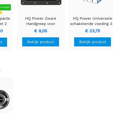
oorraad
pacte
HQ Power Zware
HQ Power Universele
et 2
Handgreep voor
schakelende voeding 3
Slim
Speaker - Zwart Metaal
12 VDC | 30W | 6
80
€ 9,05
€ 23,75
t
verwisselbare plugge
– Velleman PSS6EMV2
Bekijk product
Bekijk product
ct
n