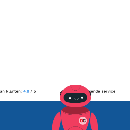
van klanten:
4.8
/ 5
Uitstekende service