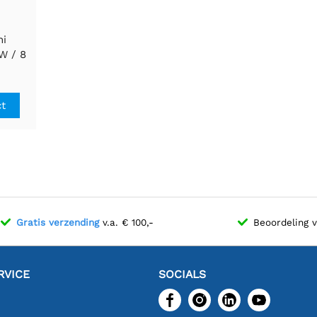
ni
W / 8
mm
ct
Gratis verzending
v.a. € 100,-
Beoordeling 
RVICE
SOCIALS