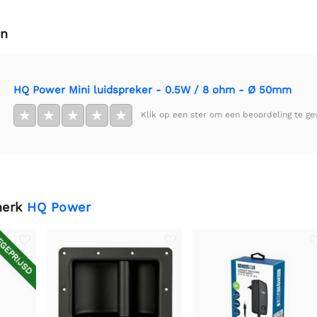
en
HQ Power Mini luidspreker - 0.5W / 8 ohm - Ø 50mm
★
★
★
★
★
Klik op een ster om een beoordeling te ge
merk
HQ Power
GEPRIJSD