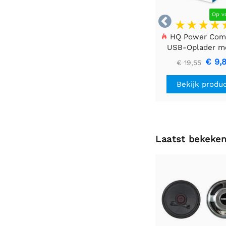
Op v

HQ Power Com
USB-Oplader m
Poorten – 17 W 
€ 9,
€ 19,55
Laden, Zwar
Bekijk produ
Laatst bekeke