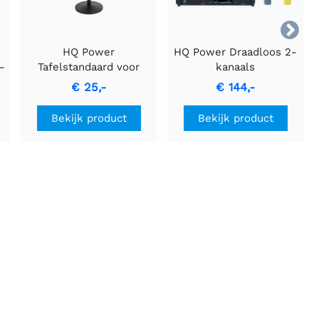

HQ Power
HQ Power Draadloos 2-
–
Tafelstandaard voor
kanaals
Microfoon
microfoonsysteem
€ 25,-
€ 144,-
n
MICW81
6
Bekijk product
Bekijk product