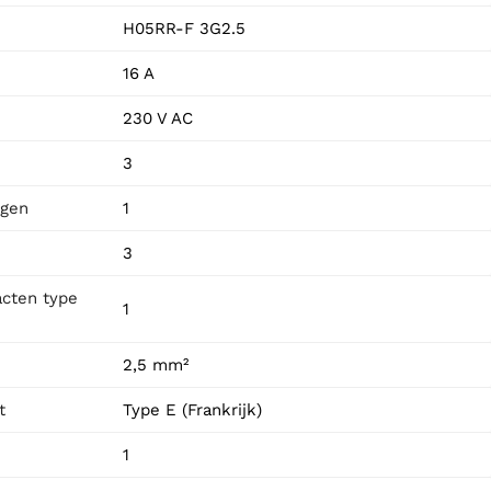
H05RR-F 3G2.5
16 A
230 V AC
3
ngen
1
3
acten type
1
2,5 mm²
t
Type E (Frankrijk)
1