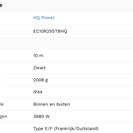
e
HQ Power
EC10R25STBHQ
10 m
n
Zwart
t
2008 g
IP44
ik
Binnen en buiten
gen
3680 W
Type E/F (Frankrijk/Duitsland)