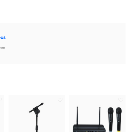
ous
ven