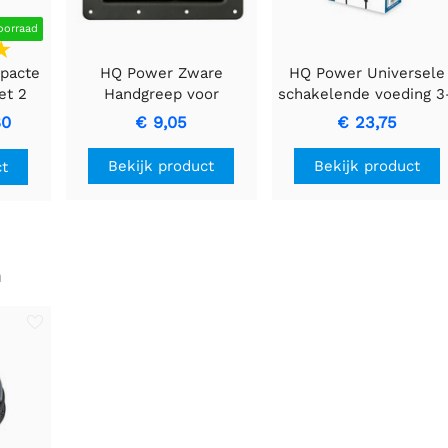
oorraad
pacte
HQ Power Zware
HQ Power Universele
et 2
Handgreep voor
schakelende voeding 3
Slim
Speaker - Zwart Metaal
12 VDC | 30W | 6
80
€ 9,05
€ 23,75
t
verwisselbare plugge
– Velleman PSS6EMV2
Bekijk product
Bekijk product
ct
n