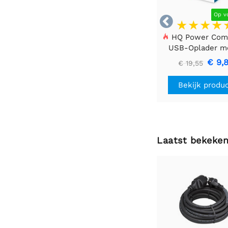
Op v

HQ Power Com
USB-Oplader m
Poorten – 17 W 
€ 9,
€ 19,55
Laden, Zwar
Bekijk produ
Laatst bekeke