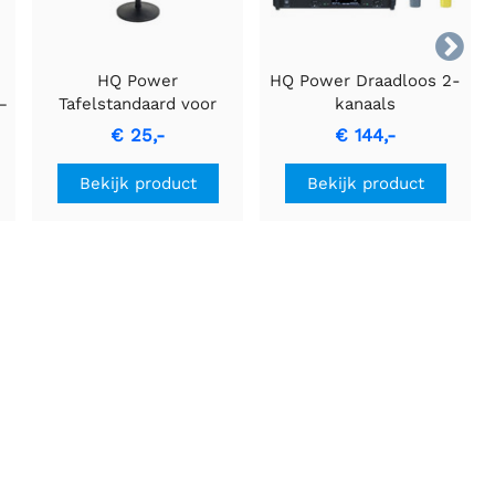

HQ Power
HQ Power Draadloos 2-
–
Tafelstandaard voor
kanaals
Microfoon
microfoonsysteem
€ 25,-
€ 144,-
n
MICW81
6
Bekijk product
Bekijk product