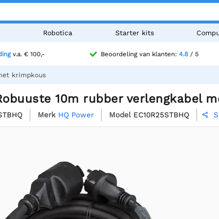
n
Robotica
Starter kits
Compu
ding
v.a. € 100,-
Beoordeling van klanten:
4.8
/ 5
met krimpkous
obuuste 10m rubber verlengkabel m
STBHQ
Merk
HQ Power
Model
EC10R25STBHQ
S
