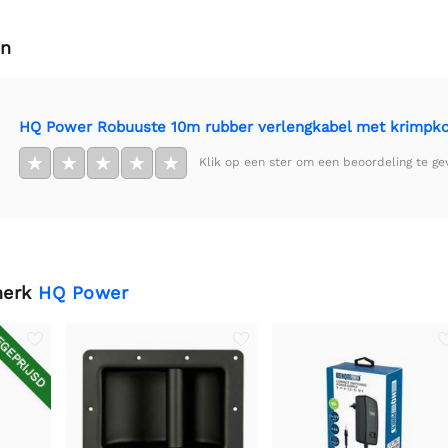
en
HQ Power Robuuste 10m rubber verlengkabel met krimpk
★
★
★
★
★
Klik op een ster om een beoordeling te ge
merk
HQ Power
GEPRIJSD